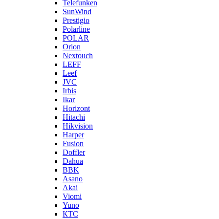
Telefunken
SunWind
Prestigio
Polarline
POLAR
Orion
Nextouch
LEFF
Leef
JVC
Irbis
Ikar
Horizont
Hitachi
Hikvision
Harper
Fusion
Doffler
Dahua
BBK
Asano
Akai
Viomi
Yuno
КТС