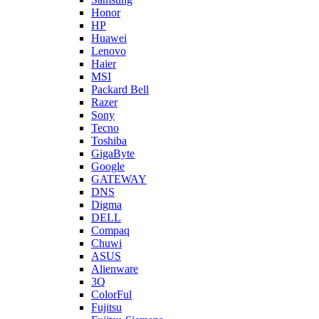
Honor
HP
Huawei
Lenovo
Haier
MSI
Packard Bell
Razer
Sony
Tecno
Toshiba
GigaByte
Google
GATEWAY
DNS
Digma
DELL
Compaq
Chuwi
ASUS
Alienware
3Q
ColorFul
Fujitsu