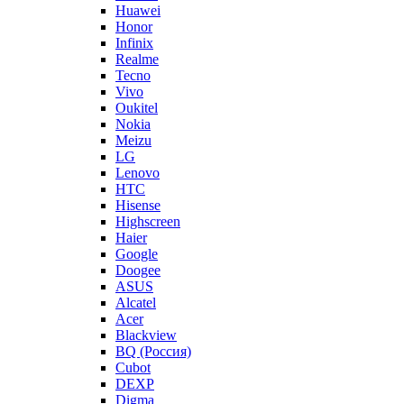
Huawei
Honor
Infinix
Realme
Tecno
Vivo
Oukitel
Nokia
Meizu
LG
Lenovo
HTC
Hisense
Highscreen
Haier
Google
Doogee
ASUS
Alcatel
Acer
Blackview
BQ (Россия)
Cubot
DEXP
Digma