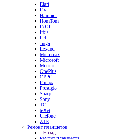
Elari
Fly
Hammer
HomTom
INOI
Irbis
Itel
Jinga
Lexand
Micromax
Microsoft
Motorola
OnePlus
OPPO
Philips
Prestigio
Sharp
Sony
TCL
teXet
Ulefone
ZTE
Ремонт планшетов
Назад
Ремонт планшетов