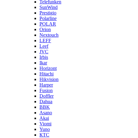
Telefunken
SunWind
Prestigio
Polarline
POLAR
Orion
Nextouch
LEFF
Leef
JVC
Irbis
Ikar
Horizont
Hitachi
Hikvision
Harper
Fusion
Doffler
Dahua
BBK
Asano
Akai
Viomi
Yuno
КТС