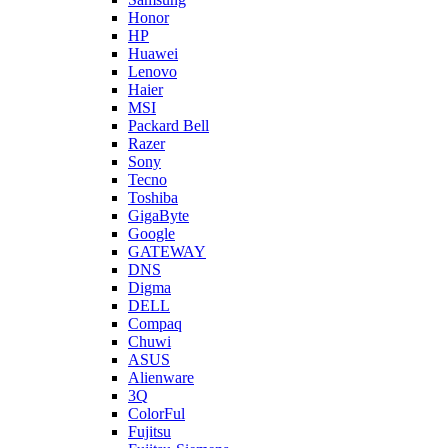
Honor
HP
Huawei
Lenovo
Haier
MSI
Packard Bell
Razer
Sony
Tecno
Toshiba
GigaByte
Google
GATEWAY
DNS
Digma
DELL
Compaq
Chuwi
ASUS
Alienware
3Q
ColorFul
Fujitsu