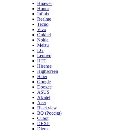
Huawei
Honor
Infinix
Realme
Tecno
Vivo
Oukitel
Nokia
Meizu
LG
Lenovo
HTC
Hisense
Highscreen
Haier
Google
Doogee
ASUS
Alcatel
Acer
Blackview
BQ (Россия)
Cubot
DEXP
Digma