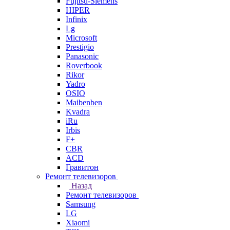
Fujitsu-Siemens
HIPER
Infinix
Lg
Microsoft
Prestigio
Panasonic
Roverbook
Rikor
Yadro
OSIO
Maibenben
Kvadra
iRu
Irbis
F+
CBR
ACD
Гравитон
Ремонт телевизоров
Назад
Ремонт телевизоров
Samsung
LG
Xiaomi