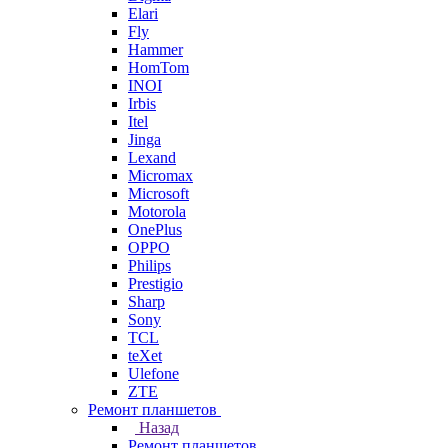
Elari
Fly
Hammer
HomTom
INOI
Irbis
Itel
Jinga
Lexand
Micromax
Microsoft
Motorola
OnePlus
OPPO
Philips
Prestigio
Sharp
Sony
TCL
teXet
Ulefone
ZTE
Ремонт планшетов
Назад
Ремонт планшетов