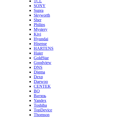
TCL
SONY
Supra
Skyworth
Sber
Philips
Mystery
Kivi
Hyundai
Hisense
HARTENS
Haier
GoldStar
Goodview
DNS
Digma
Dexp
Daewoo
CENTEK
BQ
Витязь
Yandex
Toshiba
TopDevice
Thomson