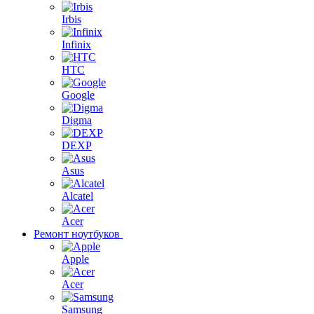
Irbis
Infinix
HTC
Google
Digma
DEXP
Asus
Alcatel
Acer
Ремонт ноутбуков
Apple
Acer
Samsung