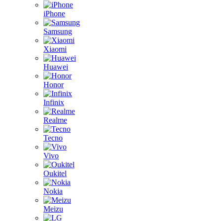
iPhone
Samsung
Xiaomi
Huawei
Honor
Infinix
Realme
Tecno
Vivo
Oukitel
Nokia
Meizu