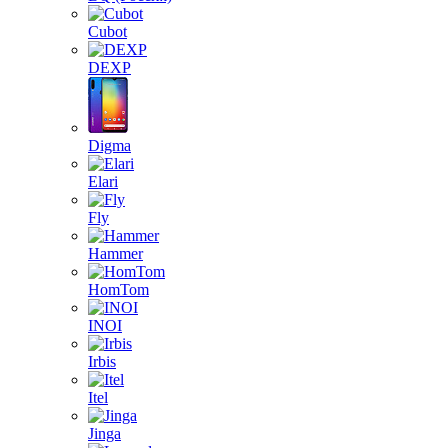
Cubot
DEXP
Digma
Elari
Fly
Hammer
HomTom
INOI
Irbis
Itel
Jinga