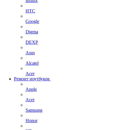
Infinix
HTC
Google
Digma
DEXP
Asus
Alcatel
Acer
Ремонт ноутбуков
Apple
Acer
Samsung
Honor