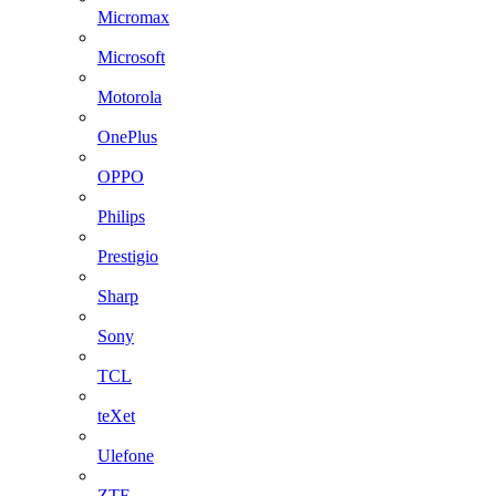
Micromax
Microsoft
Motorola
OnePlus
OPPO
Philips
Prestigio
Sharp
Sony
TCL
teXet
Ulefone
ZTE