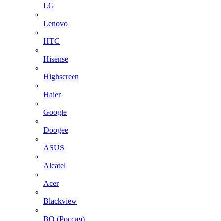
LG
Lenovo
HTC
Hisense
Highscreen
Haier
Google
Doogee
ASUS
Alcatel
Acer
Blackview
BQ (Россия)