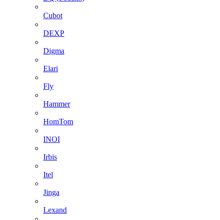
Cubot
DEXP
Digma
Elari
Fly
Hammer
HomTom
INOI
Irbis
Itel
Jinga
Lexand