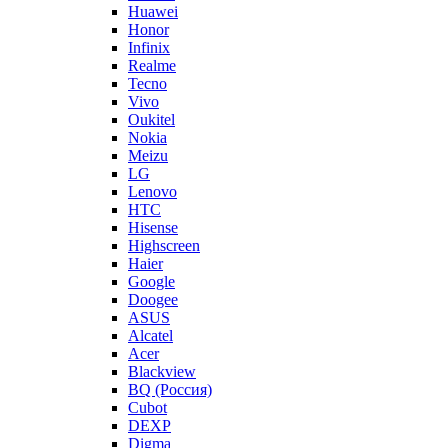
Huawei
Honor
Infinix
Realme
Tecno
Vivo
Oukitel
Nokia
Meizu
LG
Lenovo
HTC
Hisense
Highscreen
Haier
Google
Doogee
ASUS
Alcatel
Acer
Blackview
BQ (Россия)
Cubot
DEXP
Digma