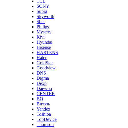
TCL
SONY
Supra
Skyworth
Sber
Philips
Mystery
Kivi
Hyundai
Hisense
HARTENS
Haier
GoldStar
Goodview
DNS
Digma
Dexp
Daewoo
CENTEK
BQ
Витязь
Yandex
Toshiba
TopDevice
Thomson