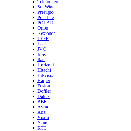
Telefunken
SunWind
Prestigio
Polarline
POLAR
Orion
Nextouch
LEFF
Leef
JVC
Irbis
Ikar
Horizont
Hitachi
Hikvision
Harper
Fusion
Doffler
Dahua
BBK
Asano
Akai
Viomi
Yuno
КТС