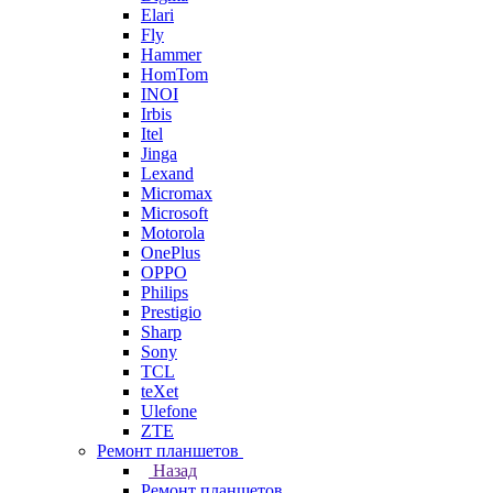
Elari
Fly
Hammer
HomTom
INOI
Irbis
Itel
Jinga
Lexand
Micromax
Microsoft
Motorola
OnePlus
OPPO
Philips
Prestigio
Sharp
Sony
TCL
teXet
Ulefone
ZTE
Ремонт планшетов
Назад
Ремонт планшетов