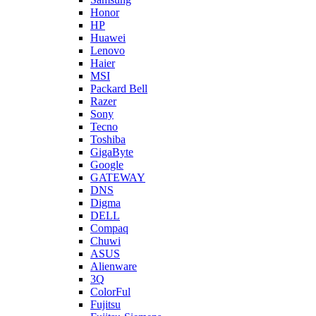
Honor
HP
Huawei
Lenovo
Haier
MSI
Packard Bell
Razer
Sony
Tecno
Toshiba
GigaByte
Google
GATEWAY
DNS
Digma
DELL
Compaq
Chuwi
ASUS
Alienware
3Q
ColorFul
Fujitsu