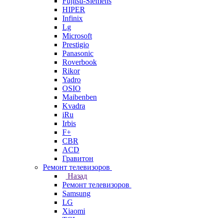
Fujitsu-Siemens
HIPER
Infinix
Lg
Microsoft
Prestigio
Panasonic
Roverbook
Rikor
Yadro
OSIO
Maibenben
Kvadra
iRu
Irbis
F+
CBR
ACD
Гравитон
Ремонт телевизоров
Назад
Ремонт телевизоров
Samsung
LG
Xiaomi