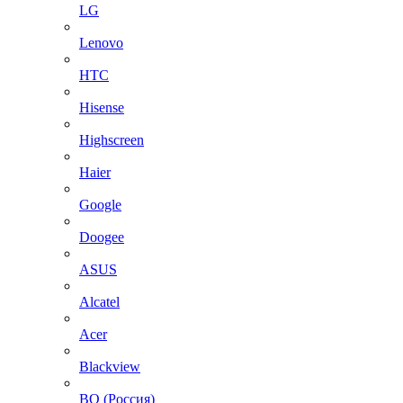
LG
Lenovo
HTC
Hisense
Highscreen
Haier
Google
Doogee
ASUS
Alcatel
Acer
Blackview
BQ (Россия)