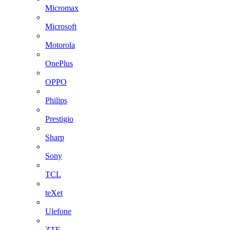
Micromax
Microsoft
Motorola
OnePlus
OPPO
Philips
Prestigio
Sharp
Sony
TCL
teXet
Ulefone
ZTE