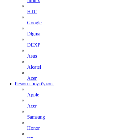
Infinix
HTC
Google
Digma
DEXP
Asus
Alcatel
Acer
Ремонт ноутбуков
Apple
Acer
Samsung
Honor