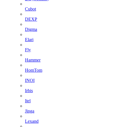
Cubot
DEXP
Digma
Elari
Fly
Hammer
HomTom
INOI
Irbis
Itel
Jinga
Lexand