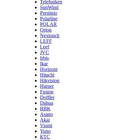
Telefunken
SunWind
Prestigio
Polarline
POLAR
Orion
Nextouch
LEFF
Leef
JVC
Irbis
Ikar
Horizont
Hitachi
Hikvision
Harper
Fusion
Doffler
Dahua
BBK
Asano
Akai
Viomi
Yuno
КТС