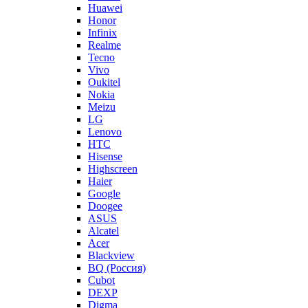
Huawei
Honor
Infinix
Realme
Tecno
Vivo
Oukitel
Nokia
Meizu
LG
Lenovo
HTC
Hisense
Highscreen
Haier
Google
Doogee
ASUS
Alcatel
Acer
Blackview
BQ (Россия)
Cubot
DEXP
Digma