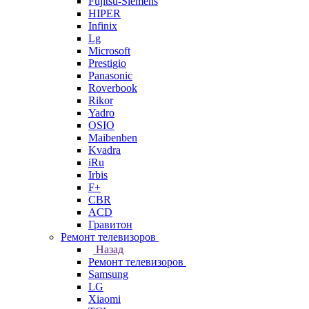
Fujitsu-Siemens
HIPER
Infinix
Lg
Microsoft
Prestigio
Panasonic
Roverbook
Rikor
Yadro
OSIO
Maibenben
Kvadra
iRu
Irbis
F+
CBR
ACD
Гравитон
Ремонт телевизоров
Назад
Ремонт телевизоров
Samsung
LG
Xiaomi