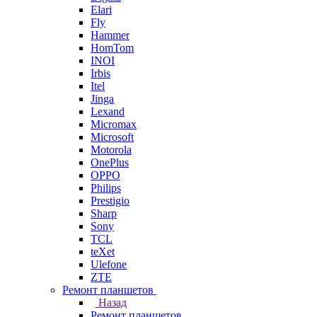
Elari
Fly
Hammer
HomTom
INOI
Irbis
Itel
Jinga
Lexand
Micromax
Microsoft
Motorola
OnePlus
OPPO
Philips
Prestigio
Sharp
Sony
TCL
teXet
Ulefone
ZTE
Ремонт планшетов
Назад
Ремонт планшетов