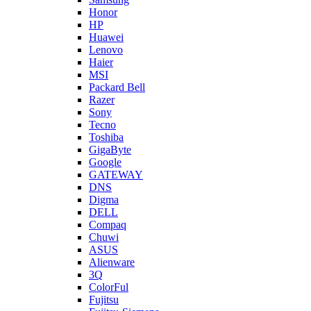
Honor
HP
Huawei
Lenovo
Haier
MSI
Packard Bell
Razer
Sony
Tecno
Toshiba
GigaByte
Google
GATEWAY
DNS
Digma
DELL
Compaq
Chuwi
ASUS
Alienware
3Q
ColorFul
Fujitsu