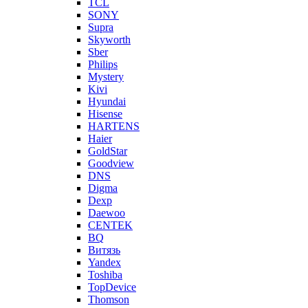
TCL
SONY
Supra
Skyworth
Sber
Philips
Mystery
Kivi
Hyundai
Hisense
HARTENS
Haier
GoldStar
Goodview
DNS
Digma
Dexp
Daewoo
CENTEK
BQ
Витязь
Yandex
Toshiba
TopDevice
Thomson