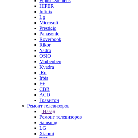
Fujitsu-Siemens
HIPER
Infinix
Lg
Microsoft
Prestigio
Panasonic
Roverbook
Rikor
Yadro
OSIO
Maibenben
Kvadra
iRu
Irbis
F+
CBR
ACD
Гравитон
Ремонт телевизоров
Назад
Ремонт телевизоров
Samsung
LG
Xiaomi