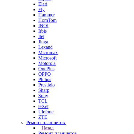
Elari
Fly
Hammer
HomTom
INOI
Irbis
Itel
Jinga
Lexand
Micromax
Microsoft
Motorola
OnePlus
OPPO
Philips
Prestigio
Sharp
Sony
TCL
teXet
Ulefone
ZTE
Ремонт планшетов
Назад
Ремонт планшетов