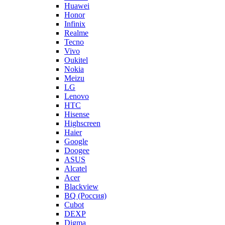
Huawei
Honor
Infinix
Realme
Tecno
Vivo
Oukitel
Nokia
Meizu
LG
Lenovo
HTC
Hisense
Highscreen
Haier
Google
Doogee
ASUS
Alcatel
Acer
Blackview
BQ (Россия)
Cubot
DEXP
Digma