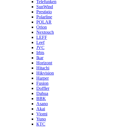
Telefunken
SunWind
Prestigio
Polarline
POLAR
Orion
Nextouch
LEFF
Leef
JVC
Irbis
Ikar
Horizont
Hitachi
Hikvision
Harper
Fusion
Doffler
Dahua
BBK
Asano
Akai
Viomi
Yuno
КТС