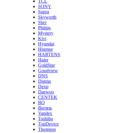
TCL
SONY
Supra
Skyworth
Sber
Philips
Mystery
Kivi
Hyundai
Hisense
HARTENS
Haier
GoldStar
Goodview
DNS
Digma
Dexp
Daewoo
CENTEK
BQ
Витязь
Yandex
Toshiba
TopDevice
Thomson