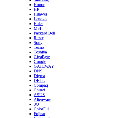
Honor
HP
Huawei
Lenovo
Haier
MSI
Packard Bell
Razer
Sony
Tecno
Toshiba
GigaByte
Google
GATEWAY
DNS
Digma
DELL
Compaq
Chuwi
ASUS
Alienware
3Q
ColorFul
Fujitsu