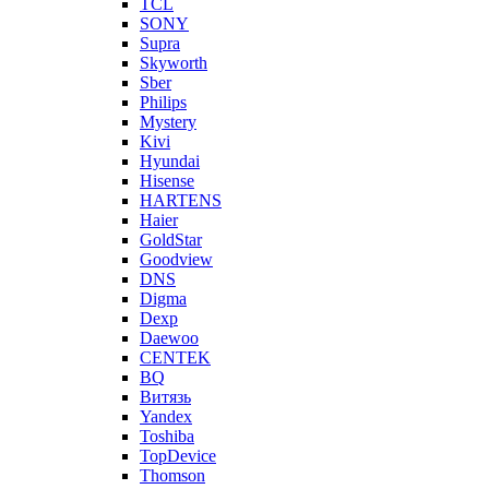
TCL
SONY
Supra
Skyworth
Sber
Philips
Mystery
Kivi
Hyundai
Hisense
HARTENS
Haier
GoldStar
Goodview
DNS
Digma
Dexp
Daewoo
CENTEK
BQ
Витязь
Yandex
Toshiba
TopDevice
Thomson