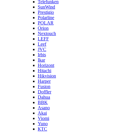
Telefunken
SunWind
Prestigio
Polarline
POLAR
Orion
Nextouch
LEFF
Leef
JVC
Irbis
Ikar
Horizont
Hitachi
Hikvision
Harper
Fusion
Doffler
Dahua
BBK
Asano
Akai
Viomi
Yuno
КТС