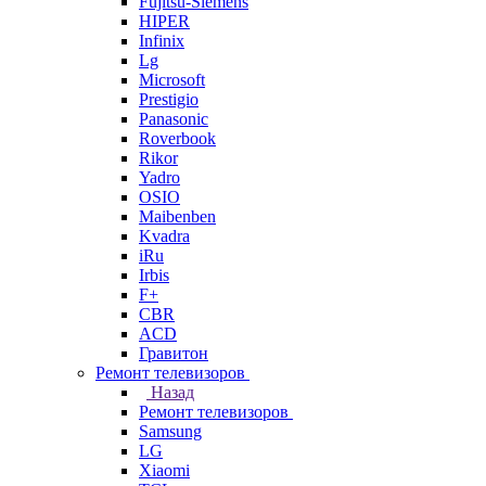
Fujitsu-Siemens
HIPER
Infinix
Lg
Microsoft
Prestigio
Panasonic
Roverbook
Rikor
Yadro
OSIO
Maibenben
Kvadra
iRu
Irbis
F+
CBR
ACD
Гравитон
Ремонт телевизоров
Назад
Ремонт телевизоров
Samsung
LG
Xiaomi