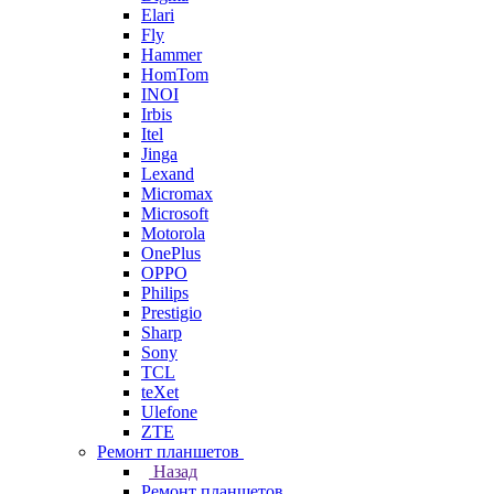
Elari
Fly
Hammer
HomTom
INOI
Irbis
Itel
Jinga
Lexand
Micromax
Microsoft
Motorola
OnePlus
OPPO
Philips
Prestigio
Sharp
Sony
TCL
teXet
Ulefone
ZTE
Ремонт планшетов
Назад
Ремонт планшетов