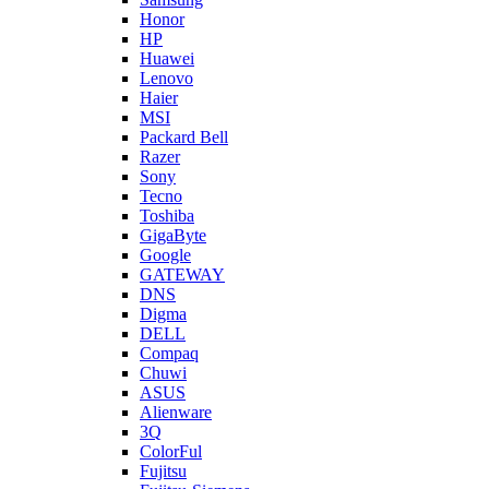
Honor
HP
Huawei
Lenovo
Haier
MSI
Packard Bell
Razer
Sony
Tecno
Toshiba
GigaByte
Google
GATEWAY
DNS
Digma
DELL
Compaq
Chuwi
ASUS
Alienware
3Q
ColorFul
Fujitsu