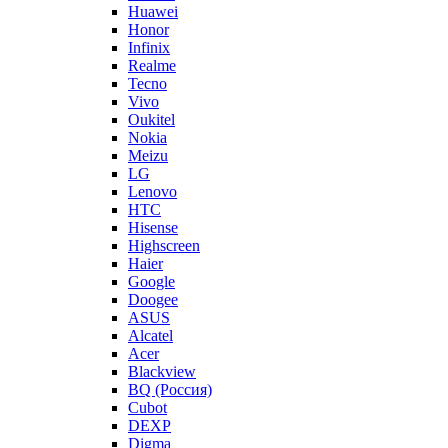
Huawei
Honor
Infinix
Realme
Tecno
Vivo
Oukitel
Nokia
Meizu
LG
Lenovo
HTC
Hisense
Highscreen
Haier
Google
Doogee
ASUS
Alcatel
Acer
Blackview
BQ (Россия)
Cubot
DEXP
Digma