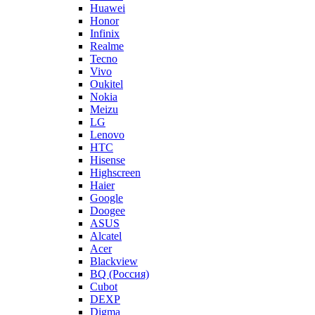
Huawei
Honor
Infinix
Realme
Tecno
Vivo
Oukitel
Nokia
Meizu
LG
Lenovo
HTC
Hisense
Highscreen
Haier
Google
Doogee
ASUS
Alcatel
Acer
Blackview
BQ (Россия)
Cubot
DEXP
Digma