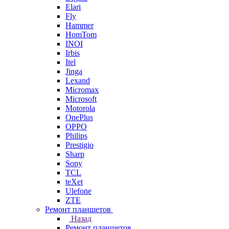
Elari
Fly
Hammer
HomTom
INOI
Irbis
Itel
Jinga
Lexand
Micromax
Microsoft
Motorola
OnePlus
OPPO
Philips
Prestigio
Sharp
Sony
TCL
teXet
Ulefone
ZTE
Ремонт планшетов
Назад
Ремонт планшетов