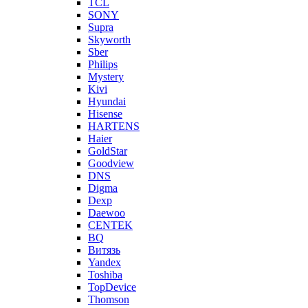
TCL
SONY
Supra
Skyworth
Sber
Philips
Mystery
Kivi
Hyundai
Hisense
HARTENS
Haier
GoldStar
Goodview
DNS
Digma
Dexp
Daewoo
CENTEK
BQ
Витязь
Yandex
Toshiba
TopDevice
Thomson