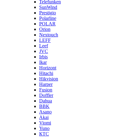
Telefunken
SunWind
Prestigio
Polarline
POLAR
Orion
Nextouch
LEFF
Leef
JVC
Irbis
Ikar
Horizont
Hitachi
Hikvision
Harper
Fusion
Doffler
Dahua
BBK
Asano
Akai
Viomi
Yuno
КТС