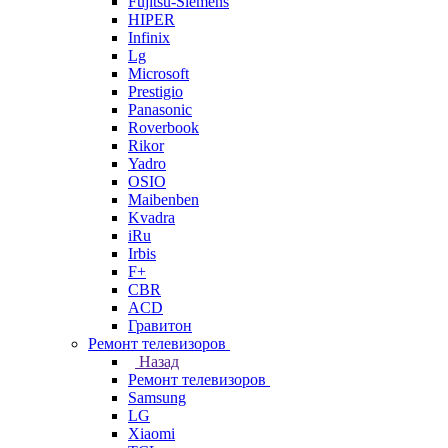
Fujitsu-Siemens
HIPER
Infinix
Lg
Microsoft
Prestigio
Panasonic
Roverbook
Rikor
Yadro
OSIO
Maibenben
Kvadra
iRu
Irbis
F+
CBR
ACD
Гравитон
Ремонт телевизоров
Назад
Ремонт телевизоров
Samsung
LG
Xiaomi