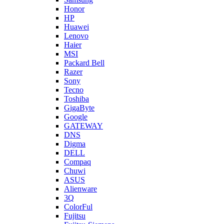
Honor
HP
Huawei
Lenovo
Haier
MSI
Packard Bell
Razer
Sony
Tecno
Toshiba
GigaByte
Google
GATEWAY
DNS
Digma
DELL
Compaq
Chuwi
ASUS
Alienware
3Q
ColorFul
Fujitsu