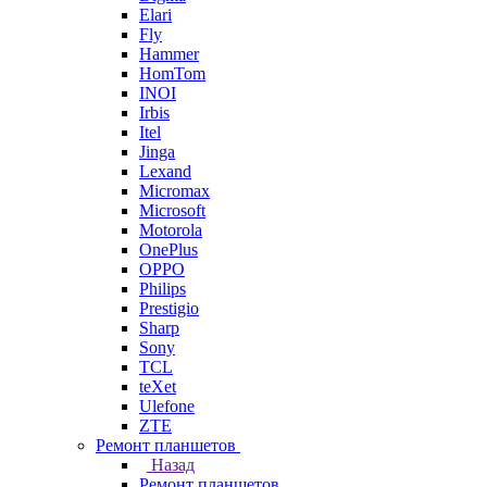
Elari
Fly
Hammer
HomTom
INOI
Irbis
Itel
Jinga
Lexand
Micromax
Microsoft
Motorola
OnePlus
OPPO
Philips
Prestigio
Sharp
Sony
TCL
teXet
Ulefone
ZTE
Ремонт планшетов
Назад
Ремонт планшетов