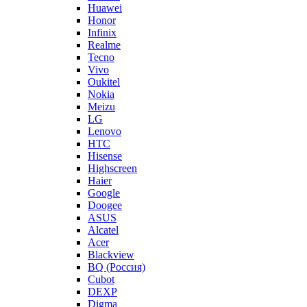
Huawei
Honor
Infinix
Realme
Tecno
Vivo
Oukitel
Nokia
Meizu
LG
Lenovo
HTC
Hisense
Highscreen
Haier
Google
Doogee
ASUS
Alcatel
Acer
Blackview
BQ (Россия)
Cubot
DEXP
Digma