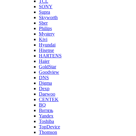
TCL
SONY
Supra
Skyworth
Sber
Philips
Mystery
Kivi
Hyundai
Hisense
HARTENS
Haier
GoldStar
Goodview
DNS
Digma
Dexp
Daewoo
CENTEK
BQ
Витязь
Yandex
Toshiba
TopDevice
Thomson