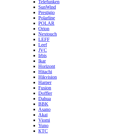
Telefunken
SunWind
Prestigio
Polarline
POLAR
Orion
Nextouch
LEFF
Leef
JVC
Irbis
Ikar
Horizont
Hitachi
Hikvision
Harper
Fusion
Doffler
Dahua
BBK
Asano
Akai
Viomi
Yuno
КТС