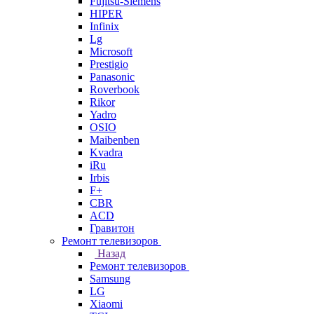
Fujitsu-Siemens
HIPER
Infinix
Lg
Microsoft
Prestigio
Panasonic
Roverbook
Rikor
Yadro
OSIO
Maibenben
Kvadra
iRu
Irbis
F+
CBR
ACD
Гравитон
Ремонт телевизоров
Назад
Ремонт телевизоров
Samsung
LG
Xiaomi