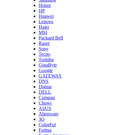
Honor
HP
Huawei
Lenovo
Haier
MSI
Packard Bell
Razer
Sony
Tecno
Toshiba
GigaByte
Google
GATEWAY
DNS
Digma
DELL
Compaq
Chuwi
ASUS
Alienware
3Q
ColorFul
Fujitsu