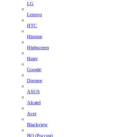
LG
Lenovo
HTC
Hisense
Highscreen
Haier
Google
Doogee
ASUS
Alcatel
Acer
Blackview
BQ (Россия)