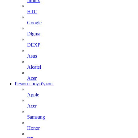
Infinix
HTC
Google
Digma
DEXP
Asus
Alcatel
Acer
Ремонт ноутбуков
Apple
Acer
Samsung
Honor