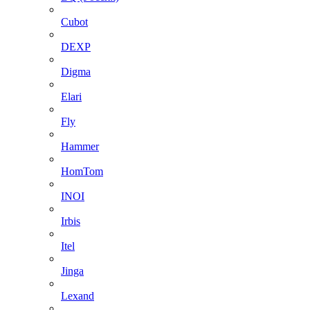
Cubot
DEXP
Digma
Elari
Fly
Hammer
HomTom
INOI
Irbis
Itel
Jinga
Lexand