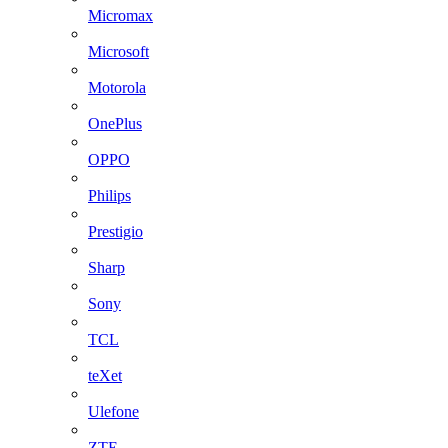
Micromax
Microsoft
Motorola
OnePlus
OPPO
Philips
Prestigio
Sharp
Sony
TCL
teXet
Ulefone
ZTE