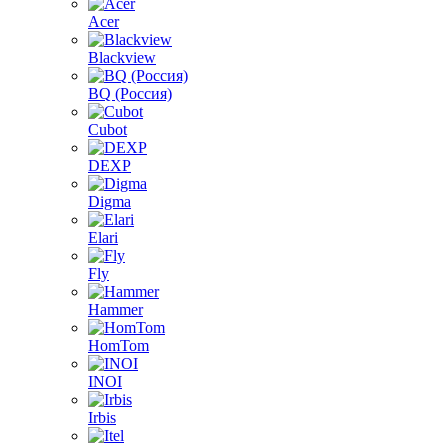
Acer
Blackview
BQ (Россия)
Cubot
DEXP
Digma
Elari
Fly
Hammer
HomTom
INOI
Irbis