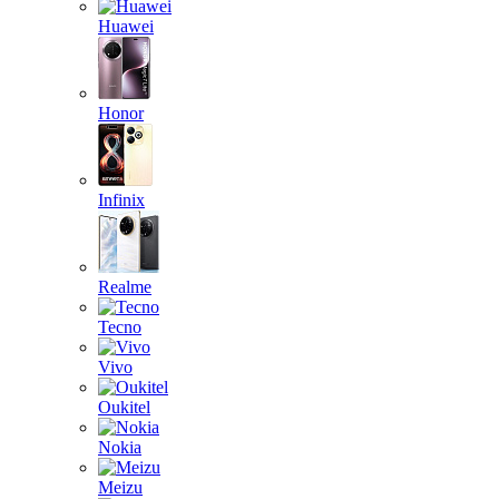
Huawei
Honor
Infinix
Realme
Tecno
Vivo
Oukitel
Nokia
Meizu