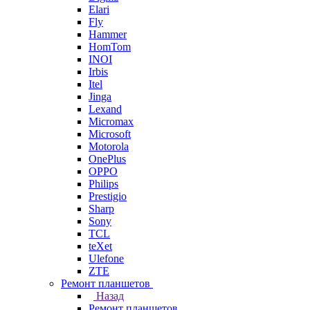
Elari
Fly
Hammer
HomTom
INOI
Irbis
Itel
Jinga
Lexand
Micromax
Microsoft
Motorola
OnePlus
OPPO
Philips
Prestigio
Sharp
Sony
TCL
teXet
Ulefone
ZTE
Ремонт планшетов
Назад
Ремонт планшетов