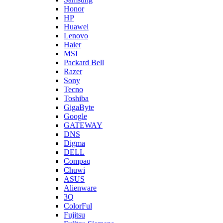
Honor
HP
Huawei
Lenovo
Haier
MSI
Packard Bell
Razer
Sony
Tecno
Toshiba
GigaByte
Google
GATEWAY
DNS
Digma
DELL
Compaq
Chuwi
ASUS
Alienware
3Q
ColorFul
Fujitsu