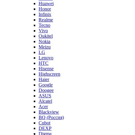
Huawei
Honor
Infinix
Realme
Tecno
Vivo
Oukitel
Nokia
Meizu
LG
Lenovo
HTC
Hisense
Highscreen
Haier
Google
Doogee
ASUS
Alcatel
Acer
Blackview
BQ (Россия)
Cubot
DEXP
Digma