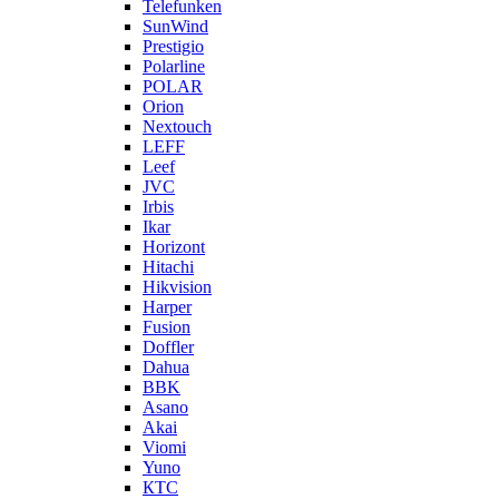
Telefunken
SunWind
Prestigio
Polarline
POLAR
Orion
Nextouch
LEFF
Leef
JVC
Irbis
Ikar
Horizont
Hitachi
Hikvision
Harper
Fusion
Doffler
Dahua
BBK
Asano
Akai
Viomi
Yuno
КТС