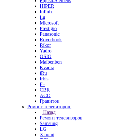
Fujitsu-Siemens
HIPER
Infinix
Lg
Microsoft
Prestigio
Panasonic
Roverbook
Rikor
Yadro
OSIO
Maibenben
Kvadra
iRu
Irbis
F+
CBR
ACD
Гравитон
Ремонт телевизоров
Назад
Ремонт телевизоров
Samsung
LG
Xiaomi