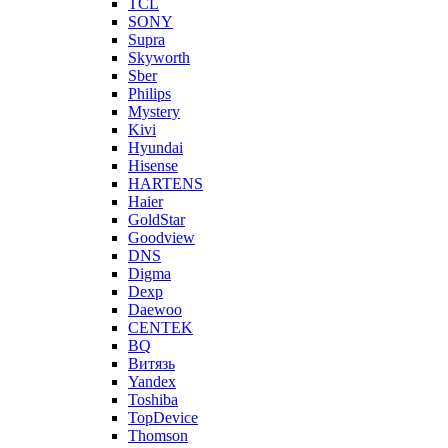
TCL
SONY
Supra
Skyworth
Sber
Philips
Mystery
Kivi
Hyundai
Hisense
HARTENS
Haier
GoldStar
Goodview
DNS
Digma
Dexp
Daewoo
CENTEK
BQ
Витязь
Yandex
Toshiba
TopDevice
Thomson