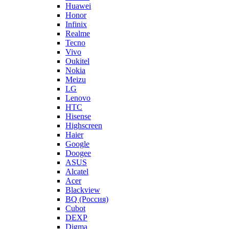
Huawei
Honor
Infinix
Realme
Tecno
Vivo
Oukitel
Nokia
Meizu
LG
Lenovo
HTC
Hisense
Highscreen
Haier
Google
Doogee
ASUS
Alcatel
Acer
Blackview
BQ (Россия)
Cubot
DEXP
Digma