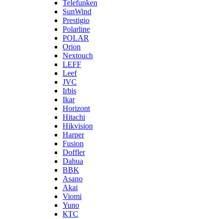
Telefunken
SunWind
Prestigio
Polarline
POLAR
Orion
Nextouch
LEFF
Leef
JVC
Irbis
Ikar
Horizont
Hitachi
Hikvision
Harper
Fusion
Doffler
Dahua
BBK
Asano
Akai
Viomi
Yuno
КТС