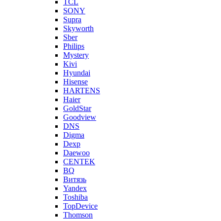
TCL
SONY
Supra
Skyworth
Sber
Philips
Mystery
Kivi
Hyundai
Hisense
HARTENS
Haier
GoldStar
Goodview
DNS
Digma
Dexp
Daewoo
CENTEK
BQ
Витязь
Yandex
Toshiba
TopDevice
Thomson