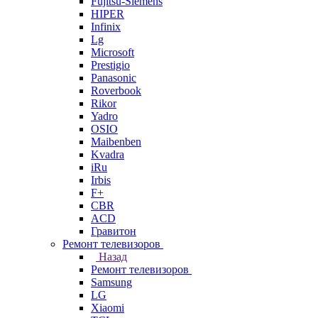
Fujitsu-Siemens
HIPER
Infinix
Lg
Microsoft
Prestigio
Panasonic
Roverbook
Rikor
Yadro
OSIO
Maibenben
Kvadra
iRu
Irbis
F+
CBR
ACD
Гравитон
Ремонт телевизоров
Назад
Ремонт телевизоров
Samsung
LG
Xiaomi