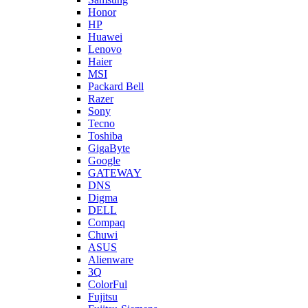
Honor
HP
Huawei
Lenovo
Haier
MSI
Packard Bell
Razer
Sony
Tecno
Toshiba
GigaByte
Google
GATEWAY
DNS
Digma
DELL
Compaq
Chuwi
ASUS
Alienware
3Q
ColorFul
Fujitsu