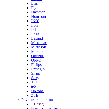
Elari
Fly
Hammer
HomTom
INOI
Irbis
Itel
Jinga
Lexand
Micromax
Microsoft
Motorola
OnePlus
OPPO
Philips
Prestigio
Sharp
Sony
TCL
teXet
Ulefone
ZTE
Ремонт планшетов
Назад
Ремонт планшетов