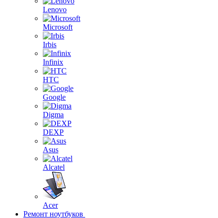
Lenovo
Microsoft
Irbis
Infinix
HTC
Google
Digma
DEXP
Asus
Alcatel
Acer
Ремонт ноутбуков