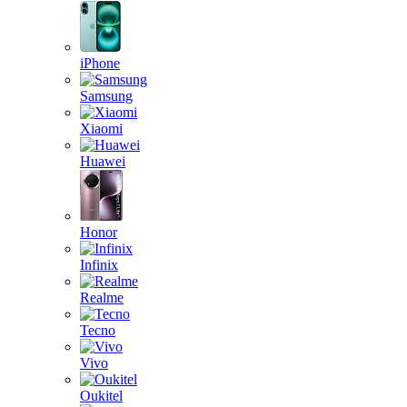
iPhone
Samsung
Xiaomi
Huawei
Honor
Infinix
Realme
Tecno
Vivo
Oukitel