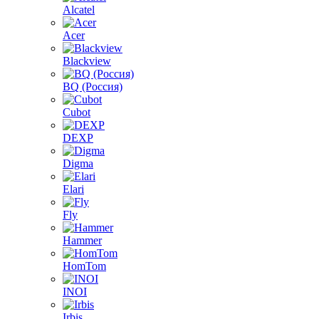
Alcatel
Acer
Blackview
BQ (Россия)
Cubot
DEXP
Digma
Elari
Fly
Hammer
HomTom
INOI
Irbis