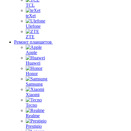
TCL
teXet
Ulefone
ZTE
Ремонт планшетов
Apple
Huawei
Honor
Samsung
Xiaomi
Tecno
Realme
Prestigio