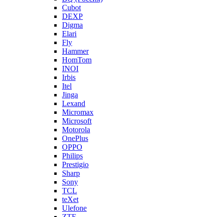
Cubot
DEXP
Digma
Elari
Fly
Hammer
HomTom
INOI
Irbis
Itel
Jinga
Lexand
Micromax
Microsoft
Motorola
OnePlus
OPPO
Philips
Prestigio
Sharp
Sony
TCL
teXet
Ulefone
ZTE