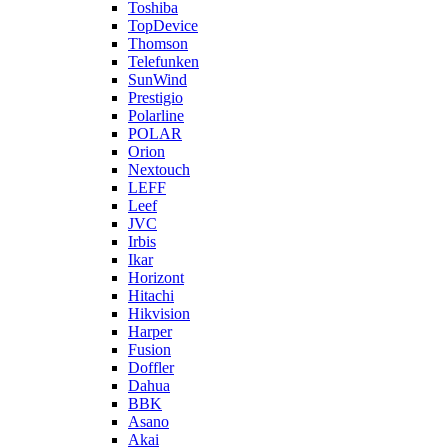
Toshiba
TopDevice
Thomson
Telefunken
SunWind
Prestigio
Polarline
POLAR
Orion
Nextouch
LEFF
Leef
JVC
Irbis
Ikar
Horizont
Hitachi
Hikvision
Harper
Fusion
Doffler
Dahua
BBK
Asano
Akai