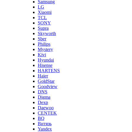
Samsung
LG
Xiaomi
TCL
SONY
Supra
Skyworth
Sber
Philips
Mystery
Kivi
Hyundai
Hisense
HARTENS
Haier
GoldStar
Goodview
DNS
Digma
Dexp
Daewoo
CENTEK
BQ
Витязь
Yandex