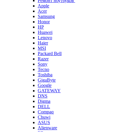
Ремонт ноутбуков
Apple
Acer
Samsung
Honor
HP
Huawei
Lenovo
Haier
MSI
Packard Bell
Razer
Sony
Tecno
Toshiba
GigaByte
Google
GATEWAY
DNS
Digma
DELL
Compaq
Chuwi
ASUS
Alienware