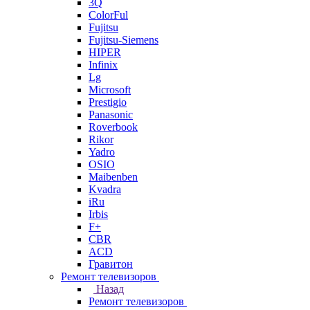
3Q
ColorFul
Fujitsu
Fujitsu-Siemens
HIPER
Infinix
Lg
Microsoft
Prestigio
Panasonic
Roverbook
Rikor
Yadro
OSIO
Maibenben
Kvadra
iRu
Irbis
F+
CBR
ACD
Гравитон
Ремонт телевизоров
Назад
Ремонт телевизоров