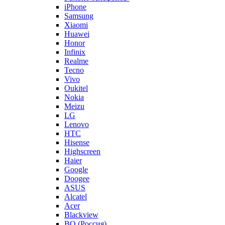
iPhone
Samsung
Xiaomi
Huawei
Honor
Infinix
Realme
Tecno
Vivo
Oukitel
Nokia
Meizu
LG
Lenovo
HTC
Hisense
Highscreen
Haier
Google
Doogee
ASUS
Alcatel
Acer
Blackview
BQ (Россия)