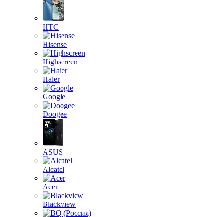
HTC
Hisense
Highscreen
Haier
Google
Doogee
ASUS
Alcatel
Acer
Blackview