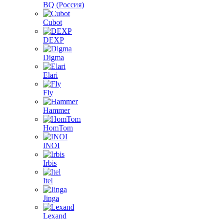
BQ (Россия)
Cubot
DEXP
Digma
Elari
Fly
Hammer
HomTom
INOI
Irbis
Itel
Jinga
Lexand