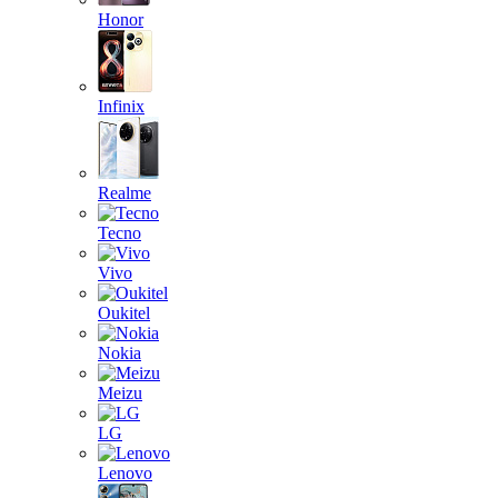
Honor
Infinix
Realme
Tecno
Vivo
Oukitel
Nokia
Meizu
LG
Lenovo