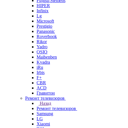
Fujitsu-Siemens
HIPER
Infinix
Lg
Microsoft
Prestigio
Panasonic
Roverbook
Rikor
Yadro
OSIO
Maibenben
Kvadra
iRu
Irbis
F+
CBR
ACD
Гравитон
Ремонт телевизоров
Назад
Ремонт телевизоров
Samsung
LG
Xiaomi