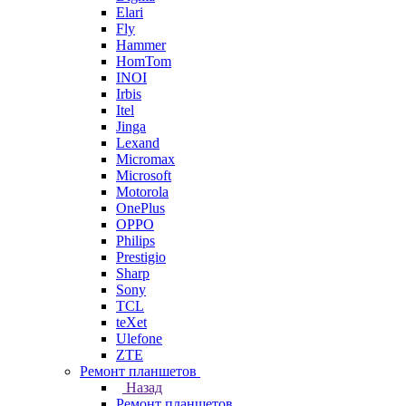
Elari
Fly
Hammer
HomTom
INOI
Irbis
Itel
Jinga
Lexand
Micromax
Microsoft
Motorola
OnePlus
OPPO
Philips
Prestigio
Sharp
Sony
TCL
teXet
Ulefone
ZTE
Ремонт планшетов
Назад
Ремонт планшетов