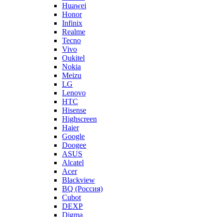
Huawei
Honor
Infinix
Realme
Tecno
Vivo
Oukitel
Nokia
Meizu
LG
Lenovo
HTC
Hisense
Highscreen
Haier
Google
Doogee
ASUS
Alcatel
Acer
Blackview
BQ (Россия)
Cubot
DEXP
Digma