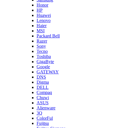
Honor
HP
Huawei
Lenovo
Haier
MSI
Packard Bell
Razer
Sony
Tecno
Toshiba
GigaByte
Google
GATEWAY
DNS
Digma
DELL
Compaq
Chuwi
ASUS
Alienware
3Q
ColorFul
Fujitsu