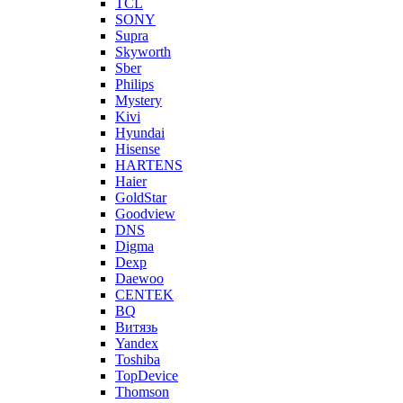
TCL
SONY
Supra
Skyworth
Sber
Philips
Mystery
Kivi
Hyundai
Hisense
HARTENS
Haier
GoldStar
Goodview
DNS
Digma
Dexp
Daewoo
CENTEK
BQ
Витязь
Yandex
Toshiba
TopDevice
Thomson