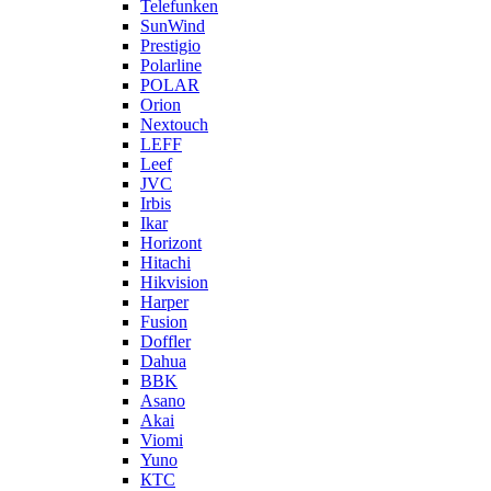
Telefunken
SunWind
Prestigio
Polarline
POLAR
Orion
Nextouch
LEFF
Leef
JVC
Irbis
Ikar
Horizont
Hitachi
Hikvision
Harper
Fusion
Doffler
Dahua
BBK
Asano
Akai
Viomi
Yuno
КТС