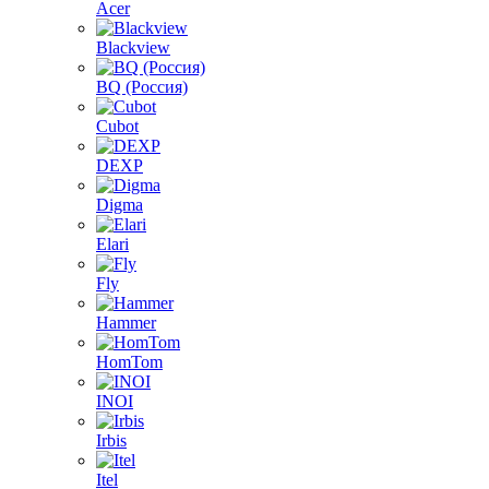
Acer
Blackview
BQ (Россия)
Cubot
DEXP
Digma
Elari
Fly
Hammer
HomTom
INOI
Irbis
Itel