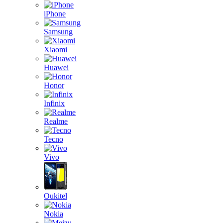
iPhone
Samsung
Xiaomi
Huawei
Honor
Infinix
Realme
Tecno
Vivo
Oukitel
Nokia