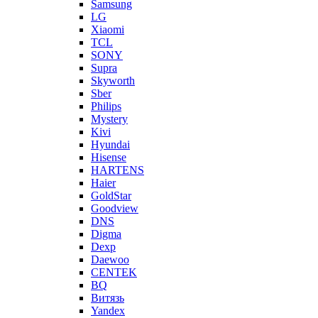
Samsung
LG
Xiaomi
TCL
SONY
Supra
Skyworth
Sber
Philips
Mystery
Kivi
Hyundai
Hisense
HARTENS
Haier
GoldStar
Goodview
DNS
Digma
Dexp
Daewoo
CENTEK
BQ
Витязь
Yandex