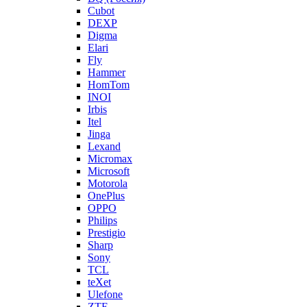
Cubot
DEXP
Digma
Elari
Fly
Hammer
HomTom
INOI
Irbis
Itel
Jinga
Lexand
Micromax
Microsoft
Motorola
OnePlus
OPPO
Philips
Prestigio
Sharp
Sony
TCL
teXet
Ulefone
ZTE