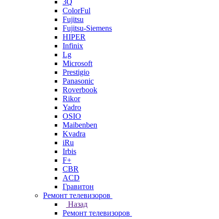
3Q
ColorFul
Fujitsu
Fujitsu-Siemens
HIPER
Infinix
Lg
Microsoft
Prestigio
Panasonic
Roverbook
Rikor
Yadro
OSIO
Maibenben
Kvadra
iRu
Irbis
F+
CBR
ACD
Гравитон
Ремонт телевизоров
Назад
Ремонт телевизоров