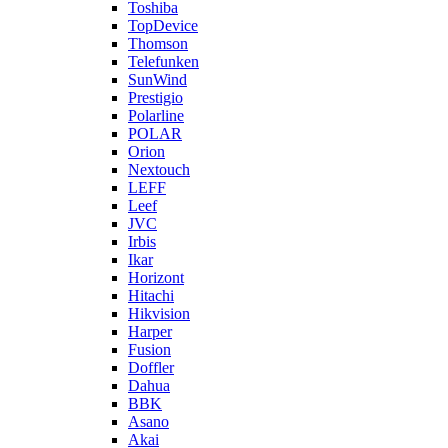
Toshiba
TopDevice
Thomson
Telefunken
SunWind
Prestigio
Polarline
POLAR
Orion
Nextouch
LEFF
Leef
JVC
Irbis
Ikar
Horizont
Hitachi
Hikvision
Harper
Fusion
Doffler
Dahua
BBK
Asano
Akai