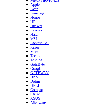
Ремонт ноутбуков
Apple
Acer
Samsung
Honor
HP
Huawei
Lenovo
Haier
MSI
Packard Bell
Razer
Sony
Tecno
Toshiba
GigaByte
Google
GATEWAY
DNS
Digma
DELL
Compaq
Chuwi
ASUS
Alienware