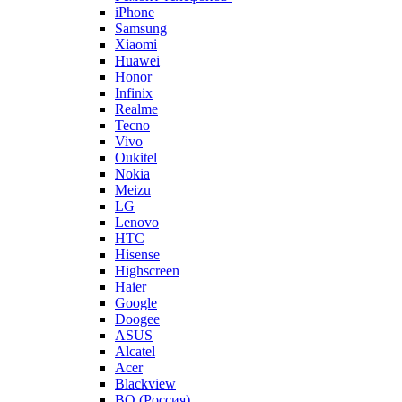
iPhone
Samsung
Xiaomi
Huawei
Honor
Infinix
Realme
Tecno
Vivo
Oukitel
Nokia
Meizu
LG
Lenovo
HTC
Hisense
Highscreen
Haier
Google
Doogee
ASUS
Alcatel
Acer
Blackview
BQ (Россия)