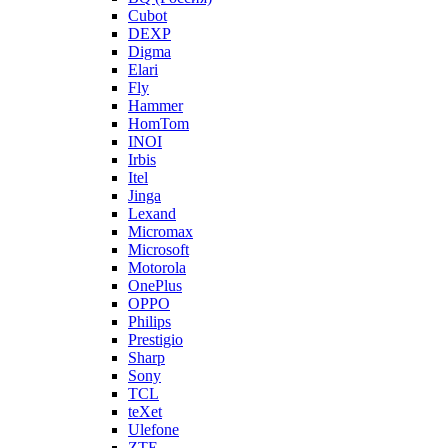
Cubot
DEXP
Digma
Elari
Fly
Hammer
HomTom
INOI
Irbis
Itel
Jinga
Lexand
Micromax
Microsoft
Motorola
OnePlus
OPPO
Philips
Prestigio
Sharp
Sony
TCL
teXet
Ulefone
ZTE