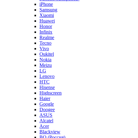
iPhone
Samsung
Xiaomi
Huawei
Honor
Infinix
Realme
Tecno
Vivo
Oukitel
Nokia
Meizu
LG
Lenovo
HTC
Hisense
Highscreen
Haier
Google
Doogee
ASUS
Alcatel
Acer
Blackview
BQ (Россия)