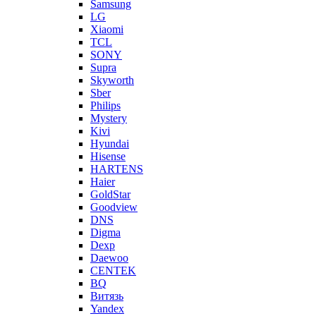
Samsung
LG
Xiaomi
TCL
SONY
Supra
Skyworth
Sber
Philips
Mystery
Kivi
Hyundai
Hisense
HARTENS
Haier
GoldStar
Goodview
DNS
Digma
Dexp
Daewoo
CENTEK
BQ
Витязь
Yandex