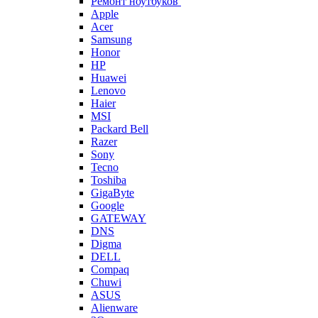
Ремонт ноутбуков
Apple
Acer
Samsung
Honor
HP
Huawei
Lenovo
Haier
MSI
Packard Bell
Razer
Sony
Tecno
Toshiba
GigaByte
Google
GATEWAY
DNS
Digma
DELL
Compaq
Chuwi
ASUS
Alienware