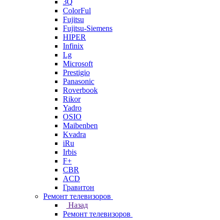
3Q
ColorFul
Fujitsu
Fujitsu-Siemens
HIPER
Infinix
Lg
Microsoft
Prestigio
Panasonic
Roverbook
Rikor
Yadro
OSIO
Maibenben
Kvadra
iRu
Irbis
F+
CBR
ACD
Гравитон
Ремонт телевизоров
Назад
Ремонт телевизоров