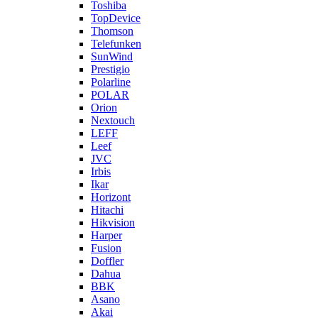
Toshiba
TopDevice
Thomson
Telefunken
SunWind
Prestigio
Polarline
POLAR
Orion
Nextouch
LEFF
Leef
JVC
Irbis
Ikar
Horizont
Hitachi
Hikvision
Harper
Fusion
Doffler
Dahua
BBK
Asano
Akai