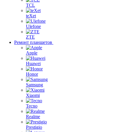
TCL
teXet
Ulefone
ZTE
Ремонт планшетов
Apple
Huawei
Honor
Samsung
Xiaomi
Tecno
Realme
Prestigio