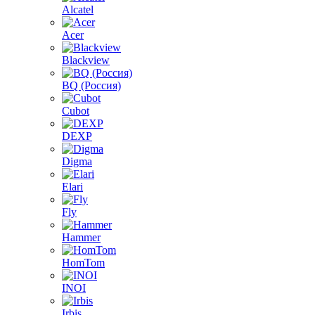
Alcatel
Acer
Blackview
BQ (Россия)
Cubot
DEXP
Digma
Elari
Fly
Hammer
HomTom
INOI
Irbis