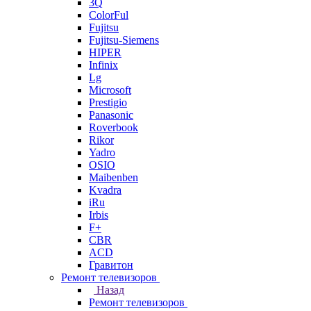
3Q
ColorFul
Fujitsu
Fujitsu-Siemens
HIPER
Infinix
Lg
Microsoft
Prestigio
Panasonic
Roverbook
Rikor
Yadro
OSIO
Maibenben
Kvadra
iRu
Irbis
F+
CBR
ACD
Гравитон
Ремонт телевизоров
Назад
Ремонт телевизоров