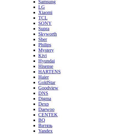
Samsung
LG
Xiaomi
TCL
SONY
Supra
Skyworth
Sber
Philips
Mystery
Kivi
Hyundai
Hisense
HARTENS
Haier
GoldStar
Goodview
DNS
Digma
Dexp
Daewoo
CENTEK
BQ
Витязь
Yandex