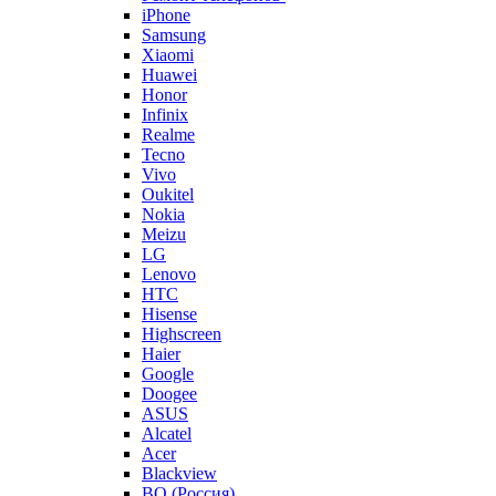
iPhone
Samsung
Xiaomi
Huawei
Honor
Infinix
Realme
Tecno
Vivo
Oukitel
Nokia
Meizu
LG
Lenovo
HTC
Hisense
Highscreen
Haier
Google
Doogee
ASUS
Alcatel
Acer
Blackview
BQ (Россия)