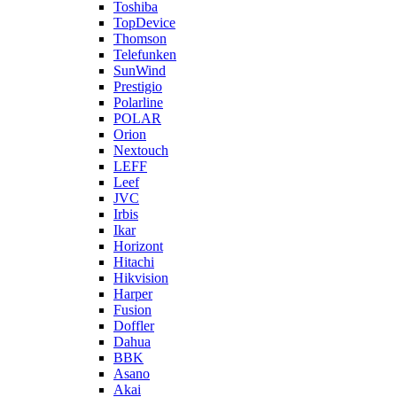
Toshiba
TopDevice
Thomson
Telefunken
SunWind
Prestigio
Polarline
POLAR
Orion
Nextouch
LEFF
Leef
JVC
Irbis
Ikar
Horizont
Hitachi
Hikvision
Harper
Fusion
Doffler
Dahua
BBK
Asano
Akai