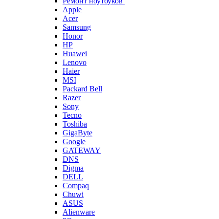
Ремонт ноутбуков
Apple
Acer
Samsung
Honor
HP
Huawei
Lenovo
Haier
MSI
Packard Bell
Razer
Sony
Tecno
Toshiba
GigaByte
Google
GATEWAY
DNS
Digma
DELL
Compaq
Chuwi
ASUS
Alienware