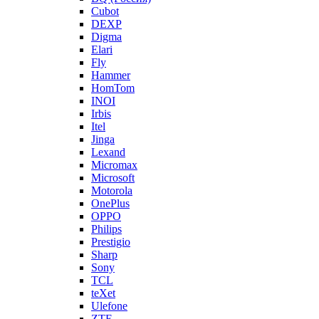
Cubot
DEXP
Digma
Elari
Fly
Hammer
HomTom
INOI
Irbis
Itel
Jinga
Lexand
Micromax
Microsoft
Motorola
OnePlus
OPPO
Philips
Prestigio
Sharp
Sony
TCL
teXet
Ulefone
ZTE