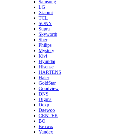
Samsung
LG
Xiaomi
TCL
SONY
Supra
Skyworth
Sber
Philips
Mystery
Kivi
Hyundai
Hisense
HARTENS
Haier
GoldStar
Goodview
DNS
Digma
Dexp
Daewoo
CENTEK
BQ
Витязь
Yandex