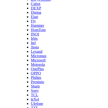
Cubot
DEXP
Digma
Elari
Fly
Hammer
HomTom
INOI
Irbis
Itel
Jinga
Lexand
Micromax
Microsoft
Motorola
OnePlus
OPPO
Philips
Prestigio
Sharp
Sony
TCL
teXet
Ulefone
ZTE