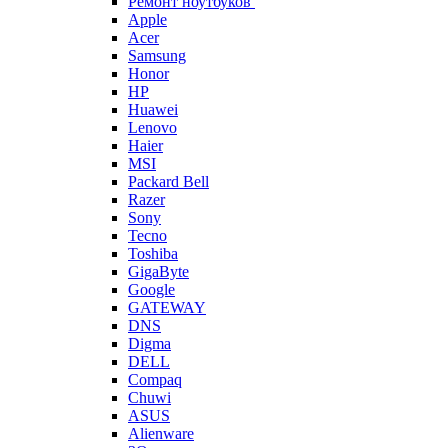
Ремонт ноутбуков
Apple
Acer
Samsung
Honor
HP
Huawei
Lenovo
Haier
MSI
Packard Bell
Razer
Sony
Tecno
Toshiba
GigaByte
Google
GATEWAY
DNS
Digma
DELL
Compaq
Chuwi
ASUS
Alienware