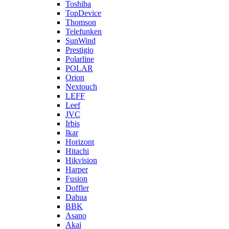
Toshiba
TopDevice
Thomson
Telefunken
SunWind
Prestigio
Polarline
POLAR
Orion
Nextouch
LEFF
Leef
JVC
Irbis
Ikar
Horizont
Hitachi
Hikvision
Harper
Fusion
Doffler
Dahua
BBK
Asano
Akai