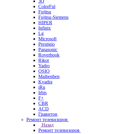
3Q
ColorFul
Fujitsu
Fujitsu-Siemens
HIPER
Infinix
Lg
Microsoft
Prestigio
Panasonic
Roverbook
Rikor
Yadro
OSIO
Maibenben
Kvadra
iRu
Irbis
F+
CBR
ACD
Гравитон
Ремонт телевизоров
Назад
Ремонт телевизоров