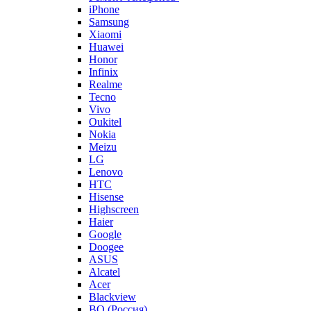
iPhone
Samsung
Xiaomi
Huawei
Honor
Infinix
Realme
Tecno
Vivo
Oukitel
Nokia
Meizu
LG
Lenovo
HTC
Hisense
Highscreen
Haier
Google
Doogee
ASUS
Alcatel
Acer
Blackview
BQ (Россия)