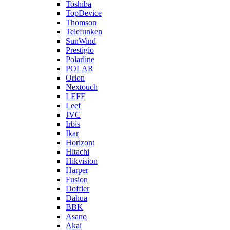
Toshiba
TopDevice
Thomson
Telefunken
SunWind
Prestigio
Polarline
POLAR
Orion
Nextouch
LEFF
Leef
JVC
Irbis
Ikar
Horizont
Hitachi
Hikvision
Harper
Fusion
Doffler
Dahua
BBK
Asano
Akai