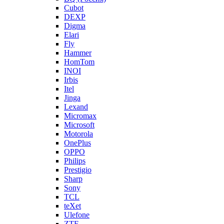
Cubot
DEXP
Digma
Elari
Fly
Hammer
HomTom
INOI
Irbis
Itel
Jinga
Lexand
Micromax
Microsoft
Motorola
OnePlus
OPPO
Philips
Prestigio
Sharp
Sony
TCL
teXet
Ulefone
ZTE