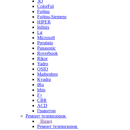
3Q
ColorFul
Fujitsu
Fujitsu-Siemens
HIPER
Infinix
Lg
Microsoft
Prestigio
Panasonic
Roverbook
Rikor
Yadro
OSIO
Maibenben
Kvadra
iRu
Irbis
F+
CBR
ACD
Гравитон
Ремонт телевизоров
Назад
Ремонт телевизоров