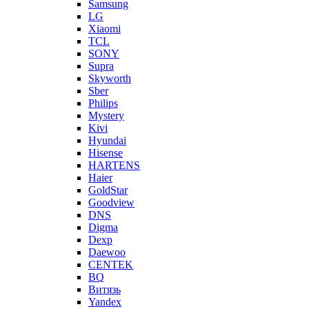
Samsung
LG
Xiaomi
TCL
SONY
Supra
Skyworth
Sber
Philips
Mystery
Kivi
Hyundai
Hisense
HARTENS
Haier
GoldStar
Goodview
DNS
Digma
Dexp
Daewoo
CENTEK
BQ
Витязь
Yandex