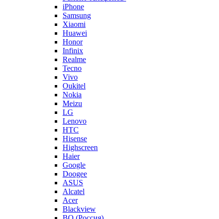
iPhone
Samsung
Xiaomi
Huawei
Honor
Infinix
Realme
Tecno
Vivo
Oukitel
Nokia
Meizu
LG
Lenovo
HTC
Hisense
Highscreen
Haier
Google
Doogee
ASUS
Alcatel
Acer
Blackview
BQ (Россия)