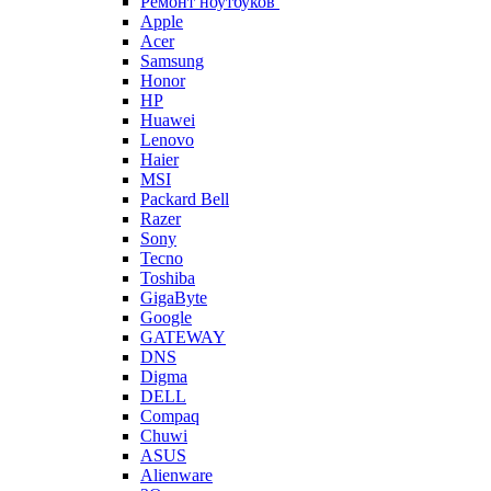
Ремонт ноутбуков
Apple
Acer
Samsung
Honor
HP
Huawei
Lenovo
Haier
MSI
Packard Bell
Razer
Sony
Tecno
Toshiba
GigaByte
Google
GATEWAY
DNS
Digma
DELL
Compaq
Chuwi
ASUS
Alienware