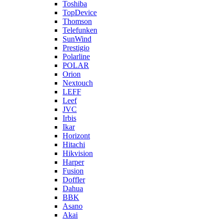
Toshiba
TopDevice
Thomson
Telefunken
SunWind
Prestigio
Polarline
POLAR
Orion
Nextouch
LEFF
Leef
JVC
Irbis
Ikar
Horizont
Hitachi
Hikvision
Harper
Fusion
Doffler
Dahua
BBK
Asano
Akai