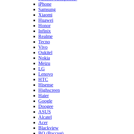
iPhone
Samsung
Xiaomi
Huawei
Honor
Infinix
Realme
Tecno
Vivo
Oukitel
Nokia
Meizu
LG
Lenovo
HTC
Hisense
Highscreen
Haier
Google
Doogee
ASUS
Alcatel
Acer
Blackview
BQ (Россия)