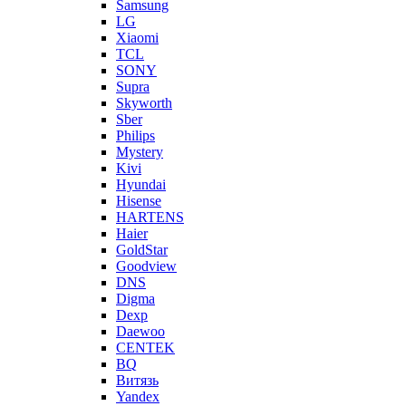
Samsung
LG
Xiaomi
TCL
SONY
Supra
Skyworth
Sber
Philips
Mystery
Kivi
Hyundai
Hisense
HARTENS
Haier
GoldStar
Goodview
DNS
Digma
Dexp
Daewoo
CENTEK
BQ
Витязь
Yandex