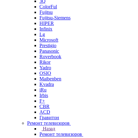
3Q
ColorFul
Fujitsu
Fujitsu-Siemens
HIPER
Infinix
Lg
Microsoft
Prestigio
Panasonic
Roverbook
Rikor
Yadro
OSIO
Maibenben
Kvadra
iRu
Irbis
F+
CBR
ACD
Гравитон
Ремонт телевизоров
Назад
Ремонт телевизоров