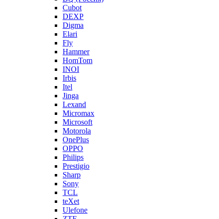
Cubot
DEXP
Digma
Elari
Fly
Hammer
HomTom
INOI
Irbis
Itel
Jinga
Lexand
Micromax
Microsoft
Motorola
OnePlus
OPPO
Philips
Prestigio
Sharp
Sony
TCL
teXet
Ulefone
ZTE