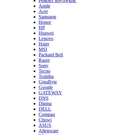
Ремонт ноутбуков
Apple
Acer
Samsung
Honor
HP
Huawei
Lenovo
Haier
MSI
Packard Bell
Razer
Sony
Tecno
Toshiba
GigaByte
Google
GATEWAY
DNS
Digma
DELL
Compaq
Chuwi
ASUS
Alienware