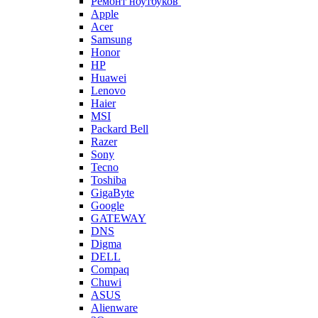
Ремонт ноутбуков
Apple
Acer
Samsung
Honor
HP
Huawei
Lenovo
Haier
MSI
Packard Bell
Razer
Sony
Tecno
Toshiba
GigaByte
Google
GATEWAY
DNS
Digma
DELL
Compaq
Chuwi
ASUS
Alienware