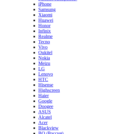
iPhone
Samsung
Xiaomi
Huawei
Honor
Infinix
Realme
Tecno
Vivo
Oukitel
Nokia
Meizu
LG
Lenovo
HTC
Hisense
Highscreen
Haier
Google
Doogee
ASUS
Alcatel
Acer
Blackview
BQ (Россия)