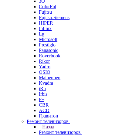
3Q
ColorFul
Fujitsu
Fujitsu-Siemens
HIPER
Infinix
Lg
Microsoft
Prestigio
Panasonic
Roverbook
Rikor
Yadro
OSIO
Maibenben
Kvadra
iRu
Irbis
F+
CBR
ACD
Гравитон
Ремонт телевизоров
Назад
Ремонт телевизоров