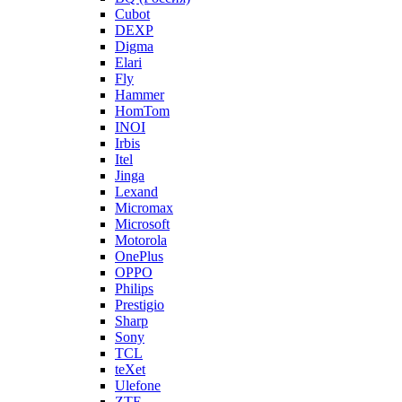
Cubot
DEXP
Digma
Elari
Fly
Hammer
HomTom
INOI
Irbis
Itel
Jinga
Lexand
Micromax
Microsoft
Motorola
OnePlus
OPPO
Philips
Prestigio
Sharp
Sony
TCL
teXet
Ulefone
ZTE