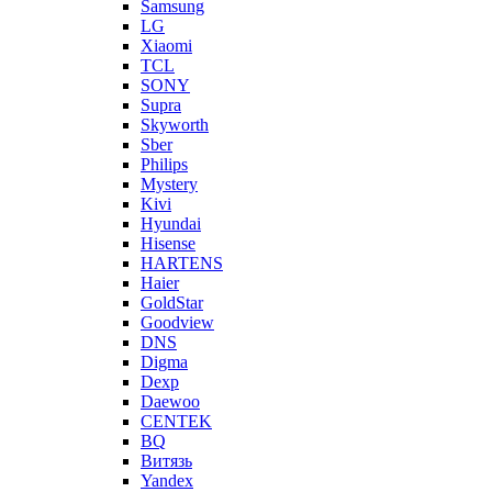
Samsung
LG
Xiaomi
TCL
SONY
Supra
Skyworth
Sber
Philips
Mystery
Kivi
Hyundai
Hisense
HARTENS
Haier
GoldStar
Goodview
DNS
Digma
Dexp
Daewoo
CENTEK
BQ
Витязь
Yandex