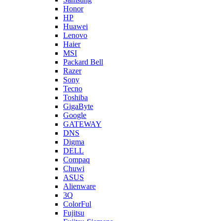
Honor
HP
Huawei
Lenovo
Haier
MSI
Packard Bell
Razer
Sony
Tecno
Toshiba
GigaByte
Google
GATEWAY
DNS
Digma
DELL
Compaq
Chuwi
ASUS
Alienware
3Q
ColorFul
Fujitsu