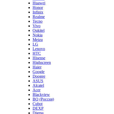
Huawei
Honor
Infinix
Realme
Tecno
Vivo
Oukitel
Nokia
Meizu
LG
Lenovo
HTC
Hisense
Highscreen
Haier
Google
Doogee
ASUS
Alcatel
Acer
Blackview
BQ (Россия)
Cubot
DEXP
Digma