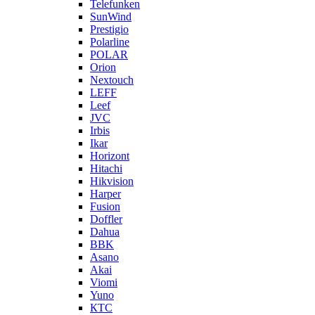
Telefunken
SunWind
Prestigio
Polarline
POLAR
Orion
Nextouch
LEFF
Leef
JVC
Irbis
Ikar
Horizont
Hitachi
Hikvision
Harper
Fusion
Doffler
Dahua
BBK
Asano
Akai
Viomi
Yuno
КТС