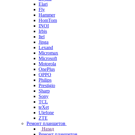
Elari
Fly
Hammer
HomTom
INOI
Irbis
Itel
Jinga
Lexand
Micromax
Microsoft
Motorola
OnePlus
OPPO
Philips
Prestigio
Sharp
Sony
TCL
teXet
Ulefone
ZTE
Ремонт планшетов
Назад
Ремонт планшетов