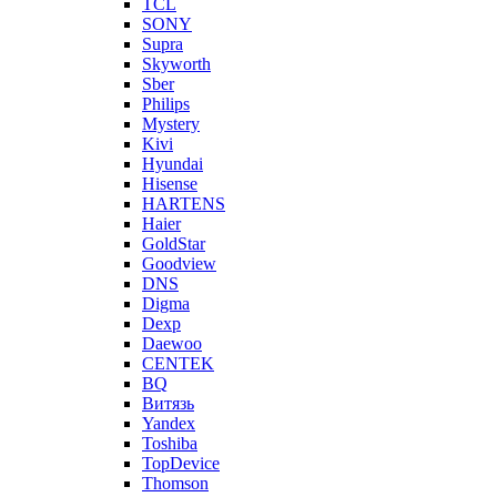
TCL
SONY
Supra
Skyworth
Sber
Philips
Mystery
Kivi
Hyundai
Hisense
HARTENS
Haier
GoldStar
Goodview
DNS
Digma
Dexp
Daewoo
CENTEK
BQ
Витязь
Yandex
Toshiba
TopDevice
Thomson