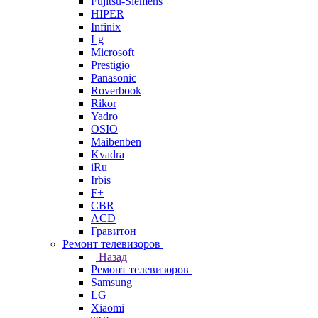
Fujitsu-Siemens
HIPER
Infinix
Lg
Microsoft
Prestigio
Panasonic
Roverbook
Rikor
Yadro
OSIO
Maibenben
Kvadra
iRu
Irbis
F+
CBR
ACD
Гравитон
Ремонт телевизоров
Назад
Ремонт телевизоров
Samsung
LG
Xiaomi