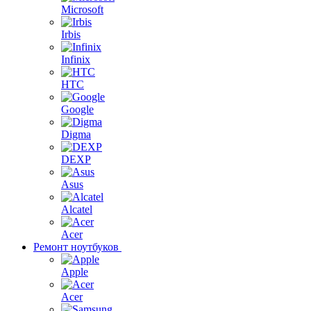
Microsoft
Irbis
Infinix
HTC
Google
Digma
DEXP
Asus
Alcatel
Acer
Ремонт ноутбуков
Apple
Acer