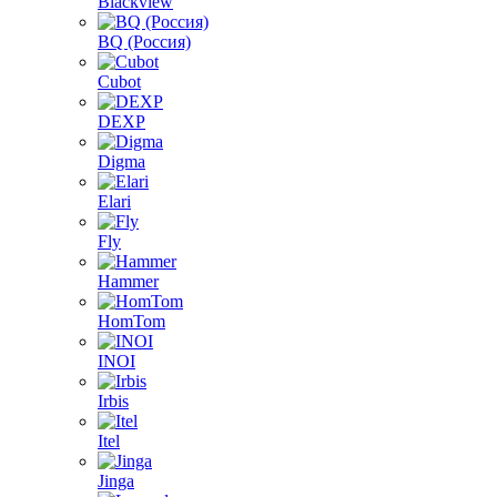
Blackview
BQ (Россия)
Cubot
DEXP
Digma
Elari
Fly
Hammer
HomTom
INOI
Irbis
Itel
Jinga