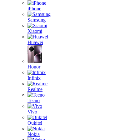
iPhone
Samsung
Xiaomi
Huawei
Honor
Infinix
Realme
Tecno
Vivo
Oukitel
Nokia