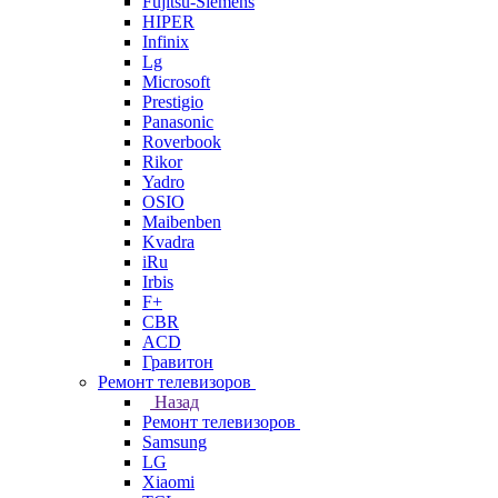
Fujitsu-Siemens
HIPER
Infinix
Lg
Microsoft
Prestigio
Panasonic
Roverbook
Rikor
Yadro
OSIO
Maibenben
Kvadra
iRu
Irbis
F+
CBR
ACD
Гравитон
Ремонт телевизоров
Назад
Ремонт телевизоров
Samsung
LG
Xiaomi