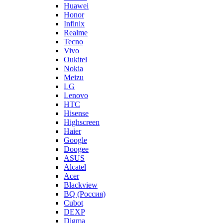
Huawei
Honor
Infinix
Realme
Tecno
Vivo
Oukitel
Nokia
Meizu
LG
Lenovo
HTC
Hisense
Highscreen
Haier
Google
Doogee
ASUS
Alcatel
Acer
Blackview
BQ (Россия)
Cubot
DEXP
Digma