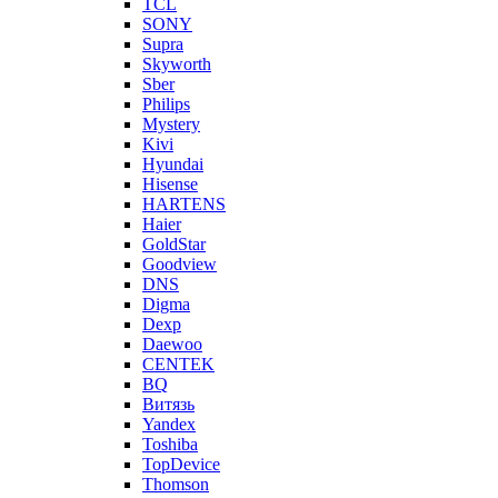
TCL
SONY
Supra
Skyworth
Sber
Philips
Mystery
Kivi
Hyundai
Hisense
HARTENS
Haier
GoldStar
Goodview
DNS
Digma
Dexp
Daewoo
CENTEK
BQ
Витязь
Yandex
Toshiba
TopDevice
Thomson