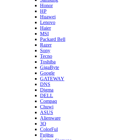
Honor
HP
Huawei
Lenovo
Haier
MSI
Packard Bell
Razer
Sony
Tecno
Toshiba
GigaByte
Google
GATEWAY
DNS
Digma
DELL
Compaq
Chuwi
ASUS
Alienware
3Q
ColorFul
Fujitsu