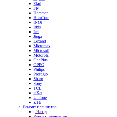
Elari
Fly
Hammer
HomTom
INOI
Irbis
Itel
Jinga
Lexand
Micromax
Microsoft
Motorola
OnePlus
OPPO
Philips
Prestigio
Sharp
Sony
TCL
teXet
Ulefone
ZTE
Ремонт планшетов
Назад
Ремонт планшетов