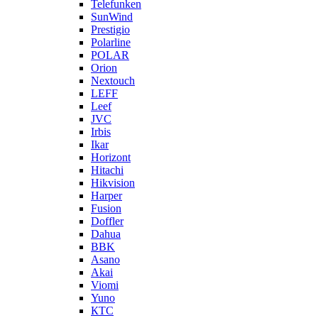
Telefunken
SunWind
Prestigio
Polarline
POLAR
Orion
Nextouch
LEFF
Leef
JVC
Irbis
Ikar
Horizont
Hitachi
Hikvision
Harper
Fusion
Doffler
Dahua
BBK
Asano
Akai
Viomi
Yuno
КТС