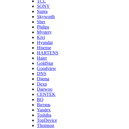
TCL
SONY
Supra
Skyworth
Sber
Philips
Mystery
Kivi
Hyundai
Hisense
HARTENS
Haier
GoldStar
Goodview
DNS
Digma
Dexp
Daewoo
CENTEK
BQ
Витязь
Yandex
Toshiba
TopDevice
Thomson