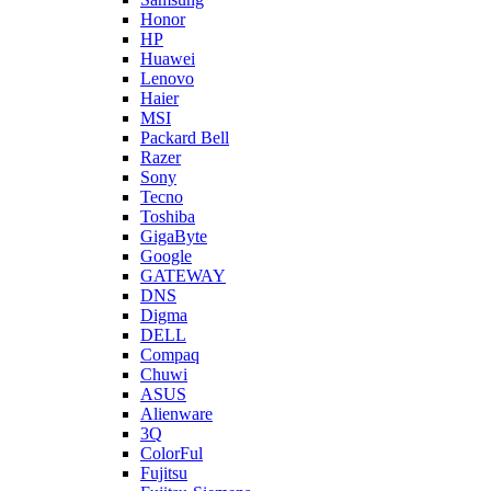
Honor
HP
Huawei
Lenovo
Haier
MSI
Packard Bell
Razer
Sony
Tecno
Toshiba
GigaByte
Google
GATEWAY
DNS
Digma
DELL
Compaq
Chuwi
ASUS
Alienware
3Q
ColorFul
Fujitsu