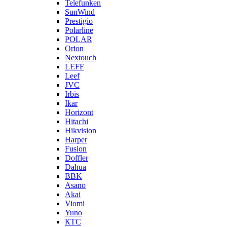
Telefunken
SunWind
Prestigio
Polarline
POLAR
Orion
Nextouch
LEFF
Leef
JVC
Irbis
Ikar
Horizont
Hitachi
Hikvision
Harper
Fusion
Doffler
Dahua
BBK
Asano
Akai
Viomi
Yuno
КТС