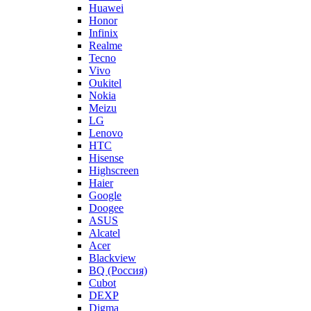
Huawei
Honor
Infinix
Realme
Tecno
Vivo
Oukitel
Nokia
Meizu
LG
Lenovo
HTC
Hisense
Highscreen
Haier
Google
Doogee
ASUS
Alcatel
Acer
Blackview
BQ (Россия)
Cubot
DEXP
Digma