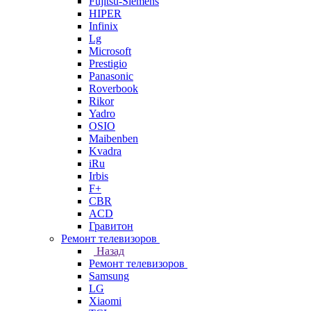
Fujitsu-Siemens
HIPER
Infinix
Lg
Microsoft
Prestigio
Panasonic
Roverbook
Rikor
Yadro
OSIO
Maibenben
Kvadra
iRu
Irbis
F+
CBR
ACD
Гравитон
Ремонт телевизоров
Назад
Ремонт телевизоров
Samsung
LG
Xiaomi