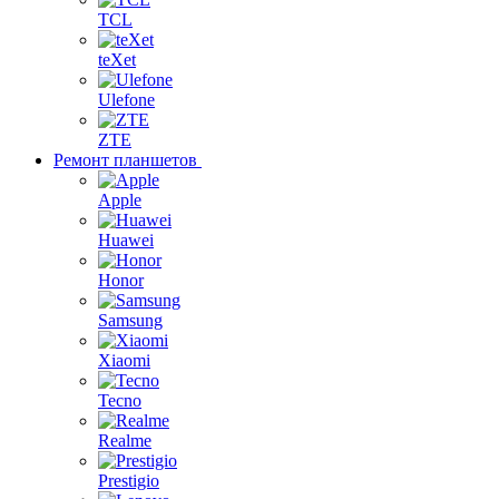
TCL
teXet
Ulefone
ZTE
Ремонт планшетов
Apple
Huawei
Honor
Samsung
Xiaomi
Tecno
Realme
Prestigio