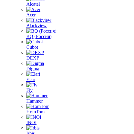
Alcatel
Acer
Blackview
BQ (Россия)
Cubot
DEXP
Digma
Elari
Fly
Hammer
HomTom
INOI
Irbis