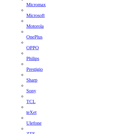
Micromax
Microsoft
Motorola
OnePlus
OPPO
Philips
Prestigio
Sharp
Sony
TCL
teXet
Ulefone
ZTE