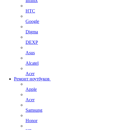
Infinix
HTC
Google
Digma
DEXP
Asus
Alcatel
Acer
Ремонт ноутбуков
Apple
Acer
Samsung
Honor