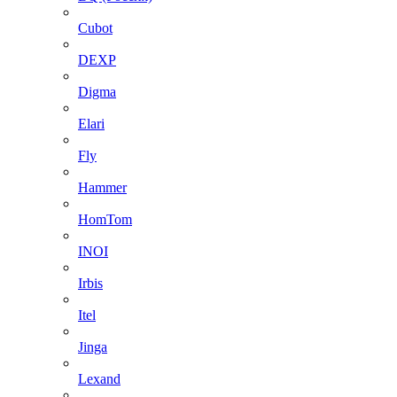
Cubot
DEXP
Digma
Elari
Fly
Hammer
HomTom
INOI
Irbis
Itel
Jinga
Lexand