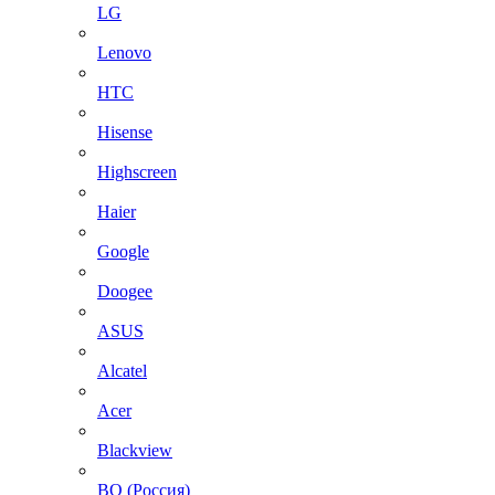
LG
Lenovo
HTC
Hisense
Highscreen
Haier
Google
Doogee
ASUS
Alcatel
Acer
Blackview
BQ (Россия)