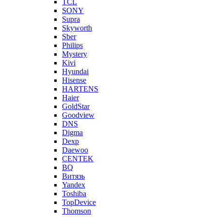
TCL
SONY
Supra
Skyworth
Sber
Philips
Mystery
Kivi
Hyundai
Hisense
HARTENS
Haier
GoldStar
Goodview
DNS
Digma
Dexp
Daewoo
CENTEK
BQ
Витязь
Yandex
Toshiba
TopDevice
Thomson