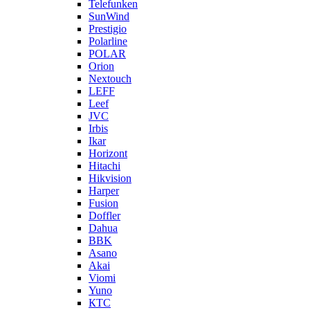
Telefunken
SunWind
Prestigio
Polarline
POLAR
Orion
Nextouch
LEFF
Leef
JVC
Irbis
Ikar
Horizont
Hitachi
Hikvision
Harper
Fusion
Doffler
Dahua
BBK
Asano
Akai
Viomi
Yuno
КТС