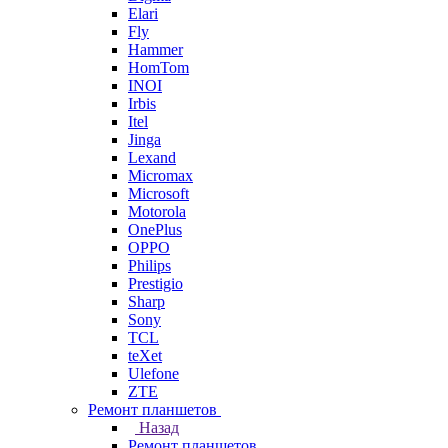
Elari
Fly
Hammer
HomTom
INOI
Irbis
Itel
Jinga
Lexand
Micromax
Microsoft
Motorola
OnePlus
OPPO
Philips
Prestigio
Sharp
Sony
TCL
teXet
Ulefone
ZTE
Ремонт планшетов
Назад
Ремонт планшетов