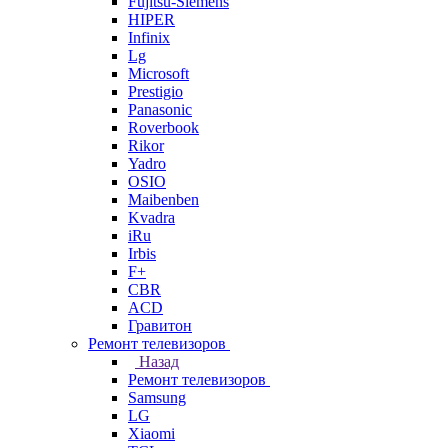
Fujitsu-Siemens
HIPER
Infinix
Lg
Microsoft
Prestigio
Panasonic
Roverbook
Rikor
Yadro
OSIO
Maibenben
Kvadra
iRu
Irbis
F+
CBR
ACD
Гравитон
Ремонт телевизоров
Назад
Ремонт телевизоров
Samsung
LG
Xiaomi