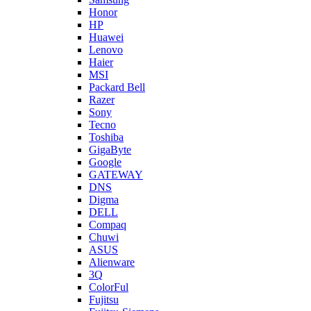
Honor
HP
Huawei
Lenovo
Haier
MSI
Packard Bell
Razer
Sony
Tecno
Toshiba
GigaByte
Google
GATEWAY
DNS
Digma
DELL
Compaq
Chuwi
ASUS
Alienware
3Q
ColorFul
Fujitsu