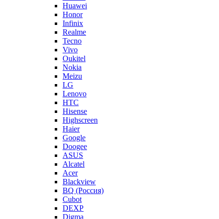
Huawei
Honor
Infinix
Realme
Tecno
Vivo
Oukitel
Nokia
Meizu
LG
Lenovo
HTC
Hisense
Highscreen
Haier
Google
Doogee
ASUS
Alcatel
Acer
Blackview
BQ (Россия)
Cubot
DEXP
Digma