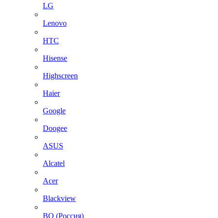
LG
Lenovo
HTC
Hisense
Highscreen
Haier
Google
Doogee
ASUS
Alcatel
Acer
Blackview
BQ (Россия)