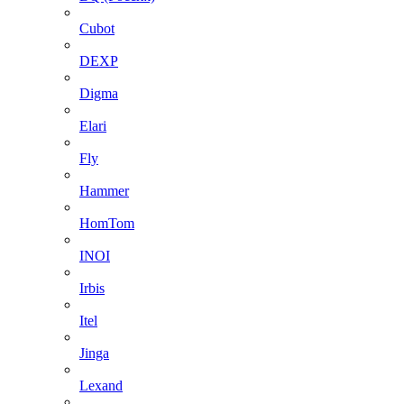
Cubot
DEXP
Digma
Elari
Fly
Hammer
HomTom
INOI
Irbis
Itel
Jinga
Lexand