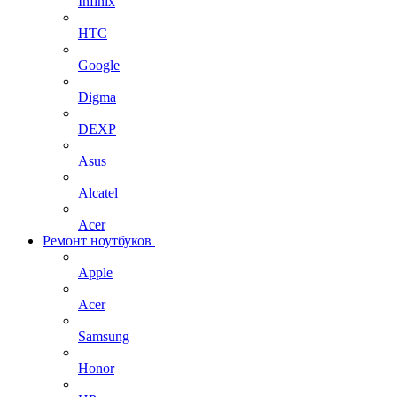
Infinix
HTC
Google
Digma
DEXP
Asus
Alcatel
Acer
Ремонт ноутбуков
Apple
Acer
Samsung
Honor