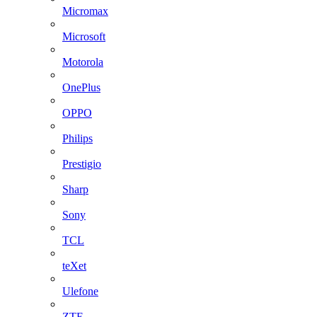
Micromax
Microsoft
Motorola
OnePlus
OPPO
Philips
Prestigio
Sharp
Sony
TCL
teXet
Ulefone
ZTE