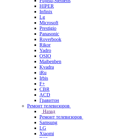
Fujitsu-Siemens
HIPER
Infinix
Lg
Microsoft
Prestigio
Panasonic
Roverbook
Rikor
Yadro
OSIO
Maibenben
Kvadra
iRu
Irbis
F+
CBR
ACD
Гравитон
Ремонт телевизоров
Назад
Ремонт телевизоров
Samsung
LG
Xiaomi