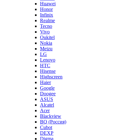
Huawei
Honor
Infinix
Realme
Tecno
Vivo
Oukitel
Nokia
Meizu
LG
Lenovo
HTC
Hisense
Highscreen
Haier
Google
Doogee
ASUS
Alcatel
Acer
Blackview
BQ (Россия)
Cubot
DEXP
Digma