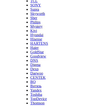
TCL
SONY
Supra
Skyworth
Sber
Philips
Mystery
Kivi
Hyundai
Hisense
HARTENS
Haier
GoldStar
Goodview
DNS
Digma
Dexp
Daewoo
CENTEK
BQ
Витязь
Yandex
Toshiba
TopDevice
Thomson