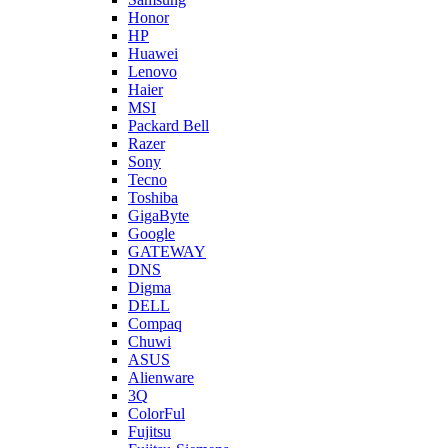
Honor
HP
Huawei
Lenovo
Haier
MSI
Packard Bell
Razer
Sony
Tecno
Toshiba
GigaByte
Google
GATEWAY
DNS
Digma
DELL
Compaq
Chuwi
ASUS
Alienware
3Q
ColorFul
Fujitsu