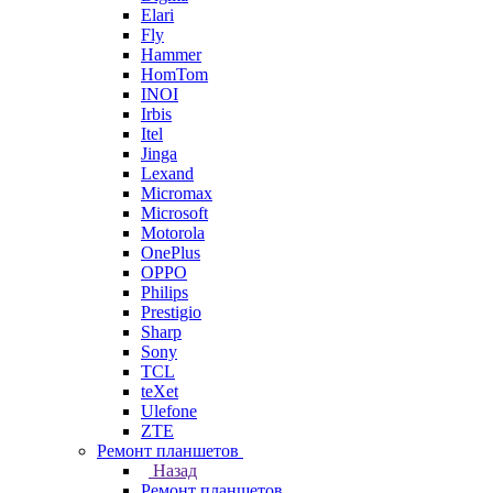
Elari
Fly
Hammer
HomTom
INOI
Irbis
Itel
Jinga
Lexand
Micromax
Microsoft
Motorola
OnePlus
OPPO
Philips
Prestigio
Sharp
Sony
TCL
teXet
Ulefone
ZTE
Ремонт планшетов
Назад
Ремонт планшетов