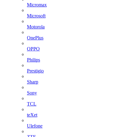
Micromax
Microsoft
Motorola
OnePlus
OPPO
Philips
Prestigio
Sharp
Sony
TCL
teXet
Ulefone
ZTE