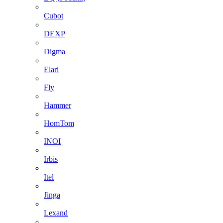
Cubot
DEXP
Digma
Elari
Fly
Hammer
HomTom
INOI
Irbis
Itel
Jinga
Lexand