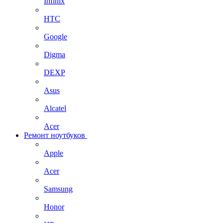
Infinix
HTC
Google
Digma
DEXP
Asus
Alcatel
Acer
Ремонт ноутбуков
Apple
Acer
Samsung
Honor