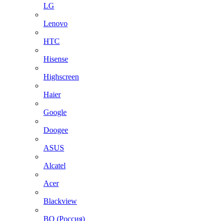
LG
Lenovo
HTC
Hisense
Highscreen
Haier
Google
Doogee
ASUS
Alcatel
Acer
Blackview
BQ (Россия)