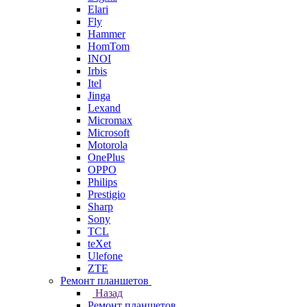
Elari
Fly
Hammer
HomTom
INOI
Irbis
Itel
Jinga
Lexand
Micromax
Microsoft
Motorola
OnePlus
OPPO
Philips
Prestigio
Sharp
Sony
TCL
teXet
Ulefone
ZTE
Ремонт планшетов
Назад
Ремонт планшетов