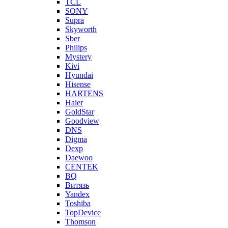
TCL
SONY
Supra
Skyworth
Sber
Philips
Mystery
Kivi
Hyundai
Hisense
HARTENS
Haier
GoldStar
Goodview
DNS
Digma
Dexp
Daewoo
CENTEK
BQ
Витязь
Yandex
Toshiba
TopDevice
Thomson