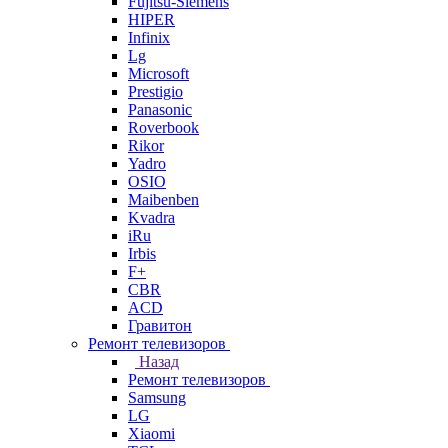
Fujitsu-Siemens
HIPER
Infinix
Lg
Microsoft
Prestigio
Panasonic
Roverbook
Rikor
Yadro
OSIO
Maibenben
Kvadra
iRu
Irbis
F+
CBR
ACD
Гравитон
Ремонт телевизоров
Назад
Ремонт телевизоров
Samsung
LG
Xiaomi