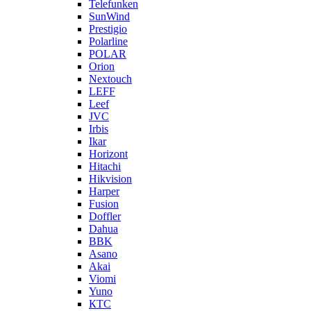
Telefunken
SunWind
Prestigio
Polarline
POLAR
Orion
Nextouch
LEFF
Leef
JVC
Irbis
Ikar
Horizont
Hitachi
Hikvision
Harper
Fusion
Doffler
Dahua
BBK
Asano
Akai
Viomi
Yuno
КТС