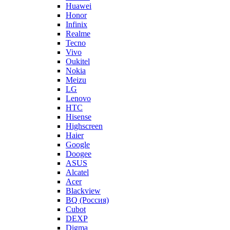
Huawei
Honor
Infinix
Realme
Tecno
Vivo
Oukitel
Nokia
Meizu
LG
Lenovo
HTC
Hisense
Highscreen
Haier
Google
Doogee
ASUS
Alcatel
Acer
Blackview
BQ (Россия)
Cubot
DEXP
Digma