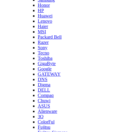
Honor
HP
Huawei
Lenovo
Haier
MSI
Packard Bell
Razer
Sony
Tecno
Toshiba
GigaByte
Google
GATEWAY
DNS
Digma
DELL
Compaq
Chuwi
ASUS
Alienware
3Q
ColorFul
Fujitsu