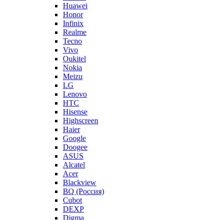
Huawei
Honor
Infinix
Realme
Tecno
Vivo
Oukitel
Nokia
Meizu
LG
Lenovo
HTC
Hisense
Highscreen
Haier
Google
Doogee
ASUS
Alcatel
Acer
Blackview
BQ (Россия)
Cubot
DEXP
Digma