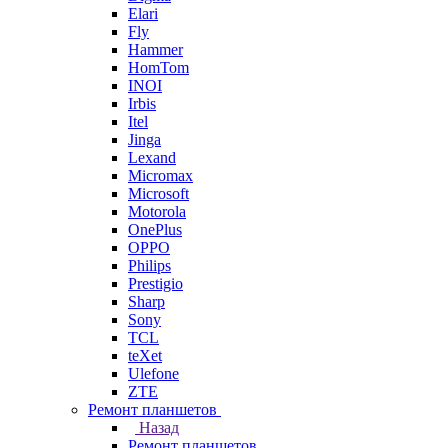
Elari
Fly
Hammer
HomTom
INOI
Irbis
Itel
Jinga
Lexand
Micromax
Microsoft
Motorola
OnePlus
OPPO
Philips
Prestigio
Sharp
Sony
TCL
teXet
Ulefone
ZTE
Ремонт планшетов
Назад
Ремонт планшетов