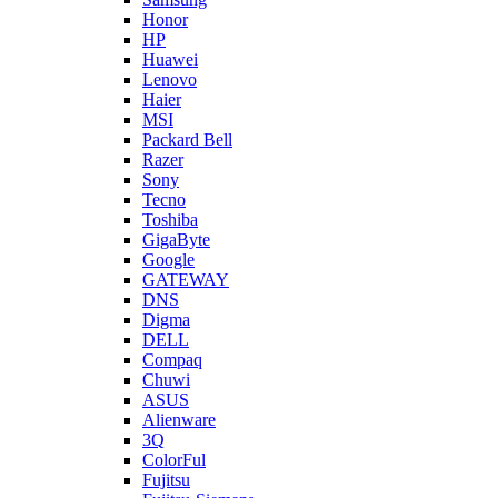
Honor
HP
Huawei
Lenovo
Haier
MSI
Packard Bell
Razer
Sony
Tecno
Toshiba
GigaByte
Google
GATEWAY
DNS
Digma
DELL
Compaq
Chuwi
ASUS
Alienware
3Q
ColorFul
Fujitsu