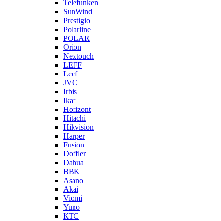
Telefunken
SunWind
Prestigio
Polarline
POLAR
Orion
Nextouch
LEFF
Leef
JVC
Irbis
Ikar
Horizont
Hitachi
Hikvision
Harper
Fusion
Doffler
Dahua
BBK
Asano
Akai
Viomi
Yuno
КТС