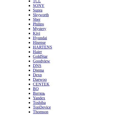
TCL
SONY
Supra
Skyworth
Sber
Philips
Mystery
Kivi
Hyundai
Hisense
HARTENS
Haier
GoldStar
Goodview
DNS
Digma
Dexp
Daewoo
CENTEK
BQ
Витязь
Yandex
Toshiba
TopDevice
Thomson