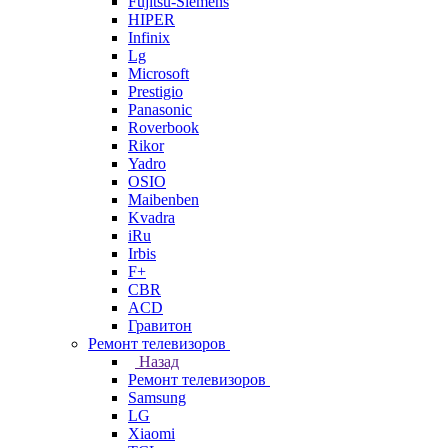
Fujitsu-Siemens
HIPER
Infinix
Lg
Microsoft
Prestigio
Panasonic
Roverbook
Rikor
Yadro
OSIO
Maibenben
Kvadra
iRu
Irbis
F+
CBR
ACD
Гравитон
Ремонт телевизоров
Назад
Ремонт телевизоров
Samsung
LG
Xiaomi