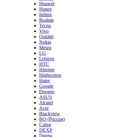
Huawei
Honor
Infinix
Realme
Tecno
Vivo
Oukitel
Nokia
Meizu
LG
Lenovo
HTC
Hisense
Highscreen
Haier
Google
Doogee
ASUS
Alcatel
Acer
Blackview
BQ (Россия)
Cubot
DEXP
Digma