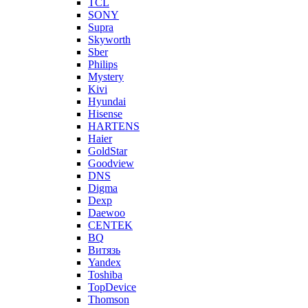
TCL
SONY
Supra
Skyworth
Sber
Philips
Mystery
Kivi
Hyundai
Hisense
HARTENS
Haier
GoldStar
Goodview
DNS
Digma
Dexp
Daewoo
CENTEK
BQ
Витязь
Yandex
Toshiba
TopDevice
Thomson