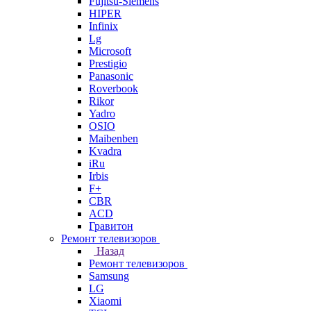
Fujitsu-Siemens
HIPER
Infinix
Lg
Microsoft
Prestigio
Panasonic
Roverbook
Rikor
Yadro
OSIO
Maibenben
Kvadra
iRu
Irbis
F+
CBR
ACD
Гравитон
Ремонт телевизоров
Назад
Ремонт телевизоров
Samsung
LG
Xiaomi