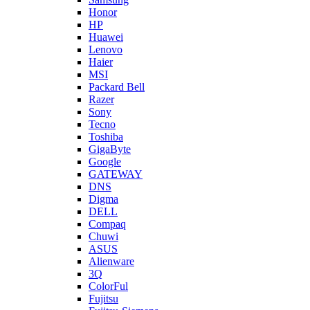
Honor
HP
Huawei
Lenovo
Haier
MSI
Packard Bell
Razer
Sony
Tecno
Toshiba
GigaByte
Google
GATEWAY
DNS
Digma
DELL
Compaq
Chuwi
ASUS
Alienware
3Q
ColorFul
Fujitsu