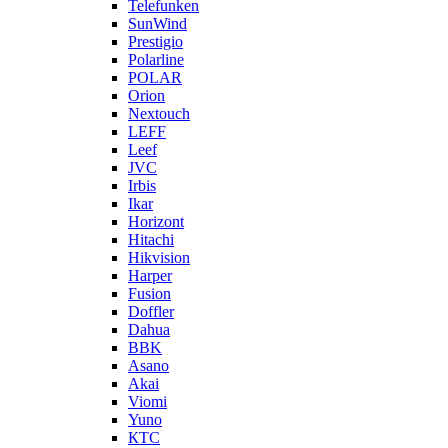
Telefunken
SunWind
Prestigio
Polarline
POLAR
Orion
Nextouch
LEFF
Leef
JVC
Irbis
Ikar
Horizont
Hitachi
Hikvision
Harper
Fusion
Doffler
Dahua
BBK
Asano
Akai
Viomi
Yuno
КТС