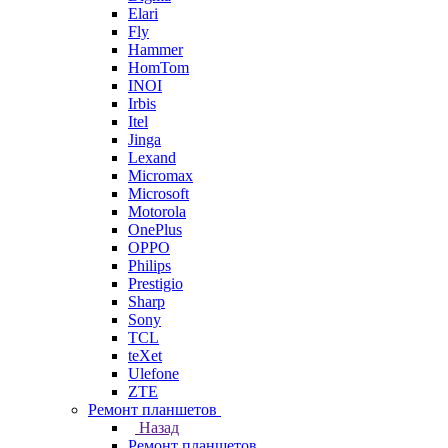
Elari
Fly
Hammer
HomTom
INOI
Irbis
Itel
Jinga
Lexand
Micromax
Microsoft
Motorola
OnePlus
OPPO
Philips
Prestigio
Sharp
Sony
TCL
teXet
Ulefone
ZTE
Ремонт планшетов
Назад
Ремонт планшетов