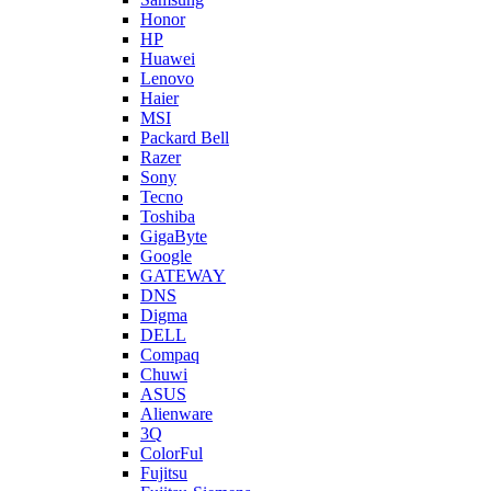
Honor
HP
Huawei
Lenovo
Haier
MSI
Packard Bell
Razer
Sony
Tecno
Toshiba
GigaByte
Google
GATEWAY
DNS
Digma
DELL
Compaq
Chuwi
ASUS
Alienware
3Q
ColorFul
Fujitsu