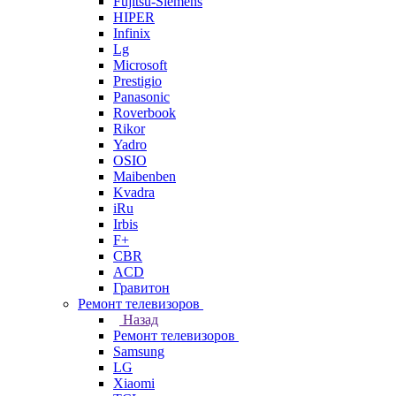
Fujitsu-Siemens
HIPER
Infinix
Lg
Microsoft
Prestigio
Panasonic
Roverbook
Rikor
Yadro
OSIO
Maibenben
Kvadra
iRu
Irbis
F+
CBR
ACD
Гравитон
Ремонт телевизоров
Назад
Ремонт телевизоров
Samsung
LG
Xiaomi