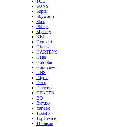
TCL
SONY
Supra
Skyworth
Sber
Philips
Mystery
Kivi
Hyundai
Hisense
HARTENS
Haier
GoldStar
Goodview
DNS
Digma
Dexp
Daewoo
CENTEK
BQ
Витязь
Yandex
Toshiba
TopDevice
Thomson