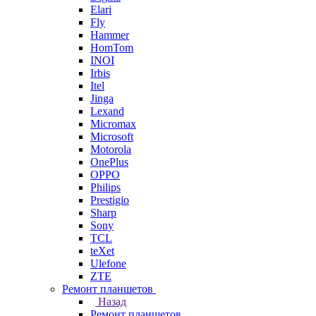
Elari
Fly
Hammer
HomTom
INOI
Irbis
Itel
Jinga
Lexand
Micromax
Microsoft
Motorola
OnePlus
OPPO
Philips
Prestigio
Sharp
Sony
TCL
teXet
Ulefone
ZTE
Ремонт планшетов
Назад
Ремонт планшетов