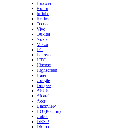
Huawei
Honor
Infinix
Realme
Tecno
Vivo
Oukitel
Nokia
Meizu
LG
Lenovo
HTC
Hisense
Highscreen
Haier
Google
Doogee
ASUS
Alcatel
Acer
Blackview
BQ (Россия)
Cubot
DEXP
Digma