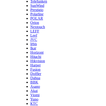
Telefunken
SunWind
Prestigio
Polarline
POLAR
Orion
Nextouch
LEFF
Leef
JVC
Irbis
Ikar
Horizont
Hitachi
Hikvision
Harper
Fusion
Doffler
Dahua
BBK
Asano
Akai
Viomi
Yuno
КТС