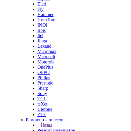
Elari
Fly
Hammer
HomTom
INOI
Irbis
Itel
Jinga
Lexand
Micromax
Microsoft
Motorola
OnePlus
OPPO
Philips
Prestigio
Sharp
Sony
TCL
teXet
Ulefone
ZTE
Ремонт планшетов
Назад
Ремонт планшетов