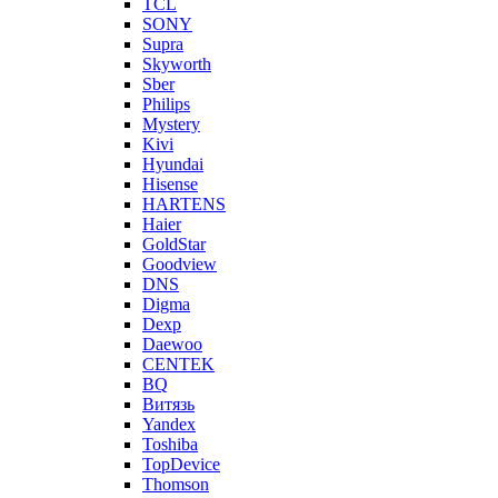
TCL
SONY
Supra
Skyworth
Sber
Philips
Mystery
Kivi
Hyundai
Hisense
HARTENS
Haier
GoldStar
Goodview
DNS
Digma
Dexp
Daewoo
CENTEK
BQ
Витязь
Yandex
Toshiba
TopDevice
Thomson