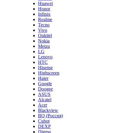
Huawei
Honor
Infinix
Realme
Tecno
Vivo
Oukitel
Nokia
Meizu
LG
Lenovo
HTC
Hisense
Highscreen
Haier
Google
Doogee
ASUS
Alcatel
Acer
Blackview
BQ (Россия)
Cubot
DEXP
Digma