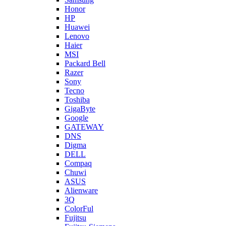
Honor
HP
Huawei
Lenovo
Haier
MSI
Packard Bell
Razer
Sony
Tecno
Toshiba
GigaByte
Google
GATEWAY
DNS
Digma
DELL
Compaq
Chuwi
ASUS
Alienware
3Q
ColorFul
Fujitsu