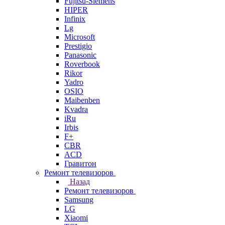
Fujitsu-Siemens
HIPER
Infinix
Lg
Microsoft
Prestigio
Panasonic
Roverbook
Rikor
Yadro
OSIO
Maibenben
Kvadra
iRu
Irbis
F+
CBR
ACD
Гравитон
Ремонт телевизоров
Назад
Ремонт телевизоров
Samsung
LG
Xiaomi