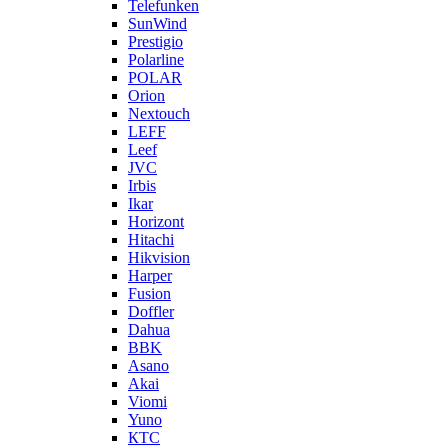
Telefunken
SunWind
Prestigio
Polarline
POLAR
Orion
Nextouch
LEFF
Leef
JVC
Irbis
Ikar
Horizont
Hitachi
Hikvision
Harper
Fusion
Doffler
Dahua
BBK
Asano
Akai
Viomi
Yuno
КТС