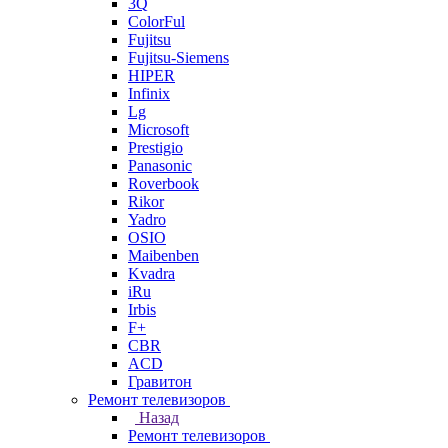
3Q
ColorFul
Fujitsu
Fujitsu-Siemens
HIPER
Infinix
Lg
Microsoft
Prestigio
Panasonic
Roverbook
Rikor
Yadro
OSIO
Maibenben
Kvadra
iRu
Irbis
F+
CBR
ACD
Гравитон
Ремонт телевизоров
Назад
Ремонт телевизоров