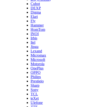
Cubot
DEXP
Digma
Elari
Fly
Hammer
HomTom
INOI
Irbis
Itel
Jinga
Lexand
Micromax
Microsoft
Motorola
OnePlus
OPPO
Philips
Prestigio
Sharp
Sony
TCL
teXet
Ulefone
ZTE