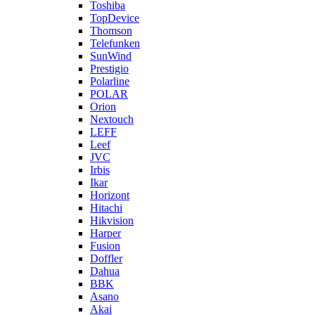
Toshiba
TopDevice
Thomson
Telefunken
SunWind
Prestigio
Polarline
POLAR
Orion
Nextouch
LEFF
Leef
JVC
Irbis
Ikar
Horizont
Hitachi
Hikvision
Harper
Fusion
Doffler
Dahua
BBK
Asano
Akai