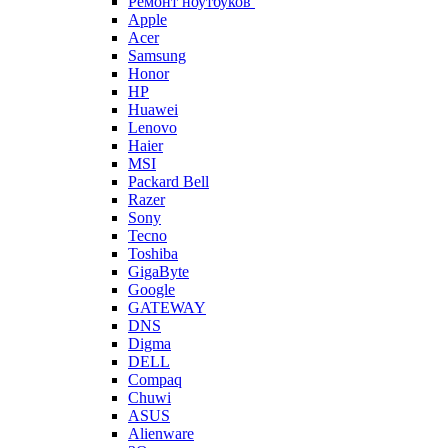
Ремонт ноутбуков
Apple
Acer
Samsung
Honor
HP
Huawei
Lenovo
Haier
MSI
Packard Bell
Razer
Sony
Tecno
Toshiba
GigaByte
Google
GATEWAY
DNS
Digma
DELL
Compaq
Chuwi
ASUS
Alienware