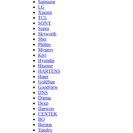
Samsung
LG
Xiaomi
TCL
SONY
Supra
Skyworth
Sber
Philips
Mystery
Kivi
Hyundai
Hisense
HARTENS
Haier
GoldStar
Goodview
DNS
Digma
Dexp
Daewoo
CENTEK
BQ
Витязь
Yandex