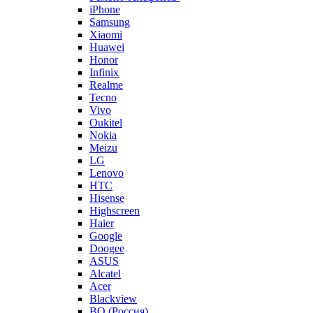
iPhone
Samsung
Xiaomi
Huawei
Honor
Infinix
Realme
Tecno
Vivo
Oukitel
Nokia
Meizu
LG
Lenovo
HTC
Hisense
Highscreen
Haier
Google
Doogee
ASUS
Alcatel
Acer
Blackview
BQ (Россия)