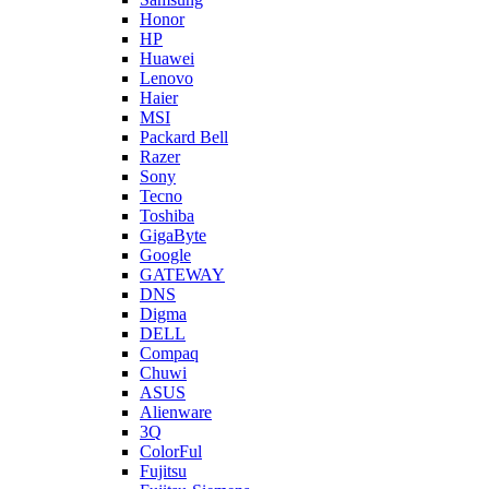
Honor
HP
Huawei
Lenovo
Haier
MSI
Packard Bell
Razer
Sony
Tecno
Toshiba
GigaByte
Google
GATEWAY
DNS
Digma
DELL
Compaq
Chuwi
ASUS
Alienware
3Q
ColorFul
Fujitsu