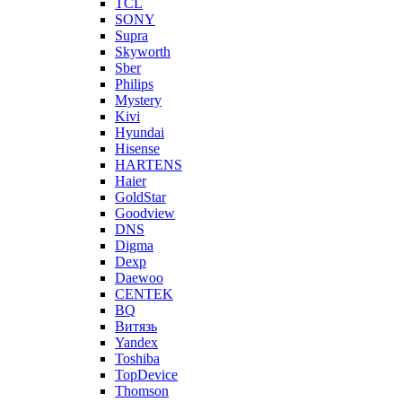
TCL
SONY
Supra
Skyworth
Sber
Philips
Mystery
Kivi
Hyundai
Hisense
HARTENS
Haier
GoldStar
Goodview
DNS
Digma
Dexp
Daewoo
CENTEK
BQ
Витязь
Yandex
Toshiba
TopDevice
Thomson