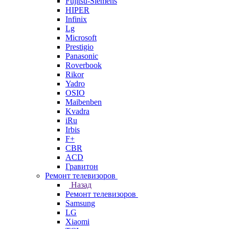
Fujitsu-Siemens
HIPER
Infinix
Lg
Microsoft
Prestigio
Panasonic
Roverbook
Rikor
Yadro
OSIO
Maibenben
Kvadra
iRu
Irbis
F+
CBR
ACD
Гравитон
Ремонт телевизоров
Назад
Ремонт телевизоров
Samsung
LG
Xiaomi