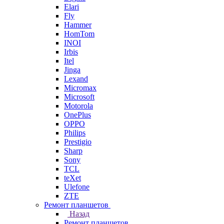
Elari
Fly
Hammer
HomTom
INOI
Irbis
Itel
Jinga
Lexand
Micromax
Microsoft
Motorola
OnePlus
OPPO
Philips
Prestigio
Sharp
Sony
TCL
teXet
Ulefone
ZTE
Ремонт планшетов
Назад
Ремонт планшетов