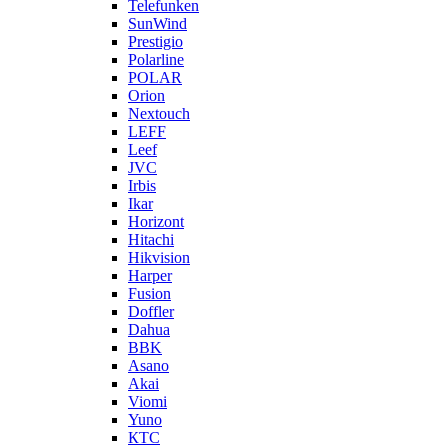
Telefunken
SunWind
Prestigio
Polarline
POLAR
Orion
Nextouch
LEFF
Leef
JVC
Irbis
Ikar
Horizont
Hitachi
Hikvision
Harper
Fusion
Doffler
Dahua
BBK
Asano
Akai
Viomi
Yuno
КТС