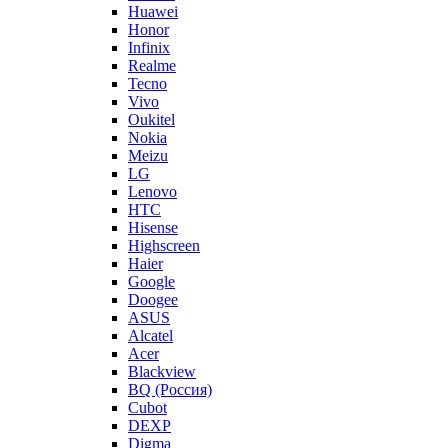
Huawei
Honor
Infinix
Realme
Tecno
Vivo
Oukitel
Nokia
Meizu
LG
Lenovo
HTC
Hisense
Highscreen
Haier
Google
Doogee
ASUS
Alcatel
Acer
Blackview
BQ (Россия)
Cubot
DEXP
Digma