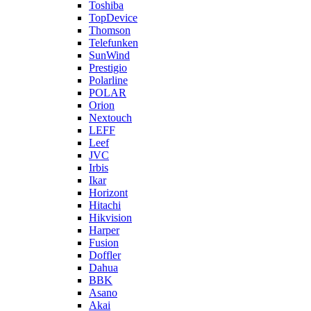
Toshiba
TopDevice
Thomson
Telefunken
SunWind
Prestigio
Polarline
POLAR
Orion
Nextouch
LEFF
Leef
JVC
Irbis
Ikar
Horizont
Hitachi
Hikvision
Harper
Fusion
Doffler
Dahua
BBK
Asano
Akai