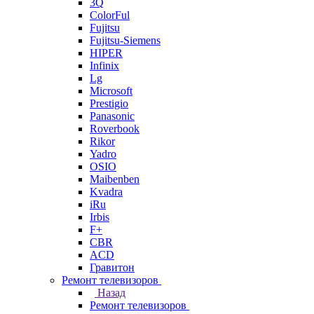
3Q
ColorFul
Fujitsu
Fujitsu-Siemens
HIPER
Infinix
Lg
Microsoft
Prestigio
Panasonic
Roverbook
Rikor
Yadro
OSIO
Maibenben
Kvadra
iRu
Irbis
F+
CBR
ACD
Гравитон
Ремонт телевизоров
Назад
Ремонт телевизоров