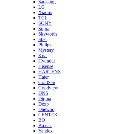
Samsung
LG
Xiaomi
TCL
SONY
Supra
Skyworth
Sber
Philips
Mystery
Kivi
Hyundai
Hisense
HARTENS
Haier
GoldStar
Goodview
DNS
Digma
Dexp
Daewoo
CENTEK
BQ
Витязь
Yandex