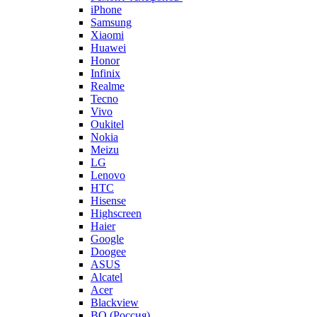
iPhone
Samsung
Xiaomi
Huawei
Honor
Infinix
Realme
Tecno
Vivo
Oukitel
Nokia
Meizu
LG
Lenovo
HTC
Hisense
Highscreen
Haier
Google
Doogee
ASUS
Alcatel
Acer
Blackview
BQ (Россия)