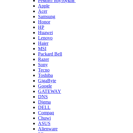
Ремонт ноутбуков
Apple
Acer
Samsung
Honor
HP
Huawei
Lenovo
Haier
MSI
Packard Bell
Razer
Sony
Tecno
Toshiba
GigaByte
Google
GATEWAY
DNS
Digma
DELL
Compaq
Chuwi
ASUS
Alienware