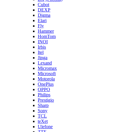
Cubot
DEXP
Digma
Elari
Fly
Hammer
HomTom
INOI
Irbis
Itel
Jinga
Lexand
Micromax
Microsoft
Motorola
OnePlus
OPPO
Philips
Prestigio
Sharp
Sony
TCL
teXet
Ulefone
ZTE