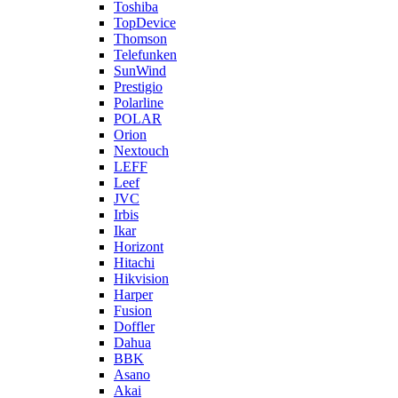
Toshiba
TopDevice
Thomson
Telefunken
SunWind
Prestigio
Polarline
POLAR
Orion
Nextouch
LEFF
Leef
JVC
Irbis
Ikar
Horizont
Hitachi
Hikvision
Harper
Fusion
Doffler
Dahua
BBK
Asano
Akai