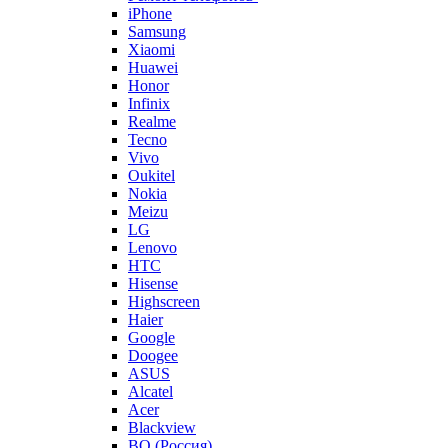
iPhone
Samsung
Xiaomi
Huawei
Honor
Infinix
Realme
Tecno
Vivo
Oukitel
Nokia
Meizu
LG
Lenovo
HTC
Hisense
Highscreen
Haier
Google
Doogee
ASUS
Alcatel
Acer
Blackview
BQ (Россия)