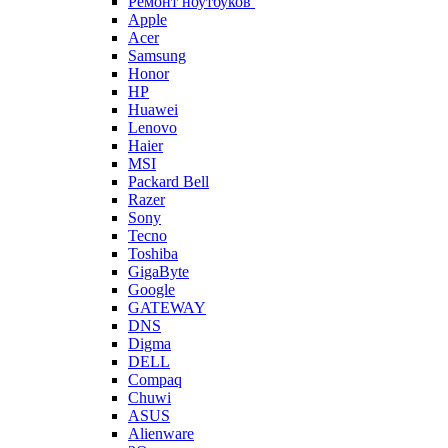
Ремонт ноутбуков
Apple
Acer
Samsung
Honor
HP
Huawei
Lenovo
Haier
MSI
Packard Bell
Razer
Sony
Tecno
Toshiba
GigaByte
Google
GATEWAY
DNS
Digma
DELL
Compaq
Chuwi
ASUS
Alienware