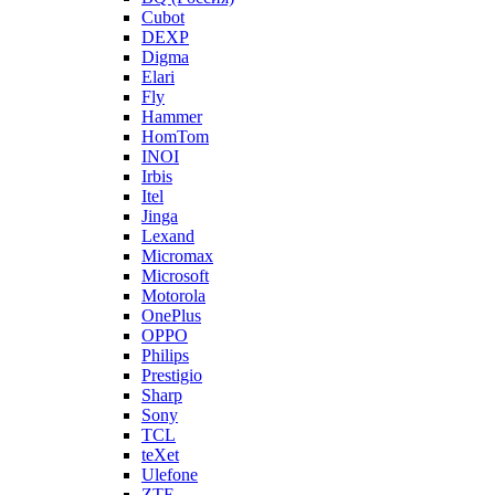
Cubot
DEXP
Digma
Elari
Fly
Hammer
HomTom
INOI
Irbis
Itel
Jinga
Lexand
Micromax
Microsoft
Motorola
OnePlus
OPPO
Philips
Prestigio
Sharp
Sony
TCL
teXet
Ulefone
ZTE