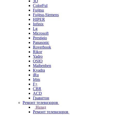
3Q
ColorFul
Fujitsu
Fujitsu-Siemens
HIPER
Infinix
Lg
Microsoft
Prestigio
Panasonic
Roverbook
Rikor
Yadro
OSIO
Maibenben
Kvadra
iRu
Irbis
F+
CBR
ACD
Гравитон
Ремонт телевизоров
Назад
Ремонт телевизоров