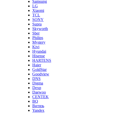
Samsung
LG
Xiaomi
TCL
SONY
Supra
Skyworth
Sber
Philips
Mystery
Kivi
Hyundai
Hisense
HARTENS
Haier
GoldStar
Goodview
DNS
Digma
Dexp
Daewoo
CENTEK
BQ
Витязь
Yandex