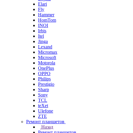
Elari
Fly
Hammer
HomTom
INOI
Irbis
Itel
Jinga
Lexand
Micromax
Microsoft
Motorola
OnePlus
OPPO
Philips
Prestigio
Sharp
Sony
TCL
teXet
Ulefone
ZTE
Ремонт планшетов
Назад
Ремонт планшетов