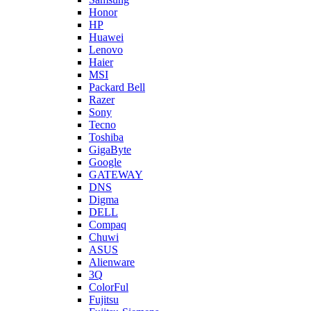
Honor
HP
Huawei
Lenovo
Haier
MSI
Packard Bell
Razer
Sony
Tecno
Toshiba
GigaByte
Google
GATEWAY
DNS
Digma
DELL
Compaq
Chuwi
ASUS
Alienware
3Q
ColorFul
Fujitsu