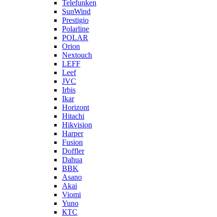
Telefunken
SunWind
Prestigio
Polarline
POLAR
Orion
Nextouch
LEFF
Leef
JVC
Irbis
Ikar
Horizont
Hitachi
Hikvision
Harper
Fusion
Doffler
Dahua
BBK
Asano
Akai
Viomi
Yuno
КТС