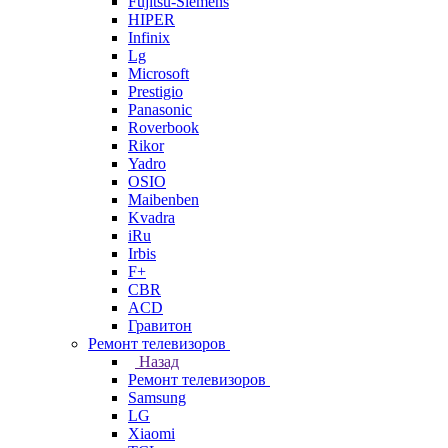
Fujitsu-Siemens
HIPER
Infinix
Lg
Microsoft
Prestigio
Panasonic
Roverbook
Rikor
Yadro
OSIO
Maibenben
Kvadra
iRu
Irbis
F+
CBR
ACD
Гравитон
Ремонт телевизоров
Назад
Ремонт телевизоров
Samsung
LG
Xiaomi