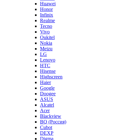
Huawei
Honor
Infinix
Realme
Tecno
Vivo
Oukitel
Nokia
Meizu
LG
Lenovo
HTC
Hisense
Highscreen
Haier
Google
Doogee
ASUS
Alcatel
Acer
Blackview
BQ (Россия)
Cubot
DEXP
Digma