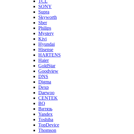
TCL
SONY
Supra
Skyworth
Sber
Philips
Mystery
Kivi
Hyundai
Hisense
HARTENS
Haier
GoldStar
Goodview
DNS
Digma
Dexp
Daewoo
CENTEK
BQ
Витязь
Yandex
Toshiba
TopDevice
Thomson