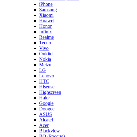
iPhone
Samsung
Xiaomi
Huawei
Honor
Infinix
Realme
Tecno
Vivo
Oukitel
Nokia
Meizu
LG
Lenovo
HTC
Hisense
Highscreen
Haier
Google
Doogee
ASUS
Alcatel
Acer
Blackview
BQ (Россия)