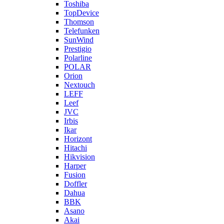
Toshiba
TopDevice
Thomson
Telefunken
SunWind
Prestigio
Polarline
POLAR
Orion
Nextouch
LEFF
Leef
JVC
Irbis
Ikar
Horizont
Hitachi
Hikvision
Harper
Fusion
Doffler
Dahua
BBK
Asano
Akai