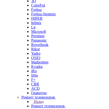
3Q
ColorFul
Fujitsu
Fujitsu-Siemens
HIPER
Infinix
Lg
Microsoft
Prestigio
Panasonic
Roverbook
Rikor
Yadro
OSIO
Maibenben
Kvadra
iRu
Irbis
F+
CBR
ACD
Гравитон
Ремонт телевизоров
Назад
Ремонт телевизоров