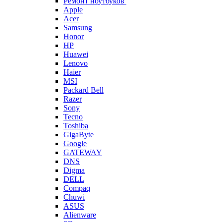
Ремонт ноутбуков
Apple
Acer
Samsung
Honor
HP
Huawei
Lenovo
Haier
MSI
Packard Bell
Razer
Sony
Tecno
Toshiba
GigaByte
Google
GATEWAY
DNS
Digma
DELL
Compaq
Chuwi
ASUS
Alienware