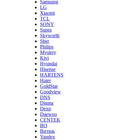
Samsung
LG
Xiaomi
TCL
SONY
Supra
Skyworth
Sber
Philips
Mystery
Kivi
Hyundai
Hisense
HARTENS
Haier
GoldStar
Goodview
DNS
Digma
Dexp
Daewoo
CENTEK
BQ
Витязь
Yandex