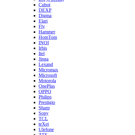
Cubot
DEXP
Digma
Elari
Fly
Hammer
HomTom
INOI
Irbis
Itel
Jinga
Lexand
Micromax
Microsoft
Motorola
OnePlus
OPPO
Philips
Prestigio
Sharp
Sony
TCL
teXet
Ulefone
ZTE