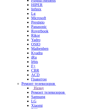
Fujitsu-Siemens
HIPER
Infinix
Lg
Microsoft
Prestigio
Panasonic
Roverbook
Rikor
Yadro
OSIO
Maibenben
Kvadra
iRu
Irbis
F+
CBR
ACD
Гравитон
Ремонт телевизоров
Назад
Ремонт телевизоров
Samsung
LG
Xiaomi