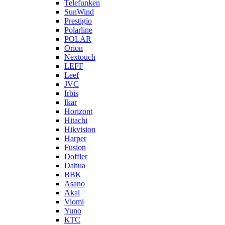
Telefunken
SunWind
Prestigio
Polarline
POLAR
Orion
Nextouch
LEFF
Leef
JVC
Irbis
Ikar
Horizont
Hitachi
Hikvision
Harper
Fusion
Doffler
Dahua
BBK
Asano
Akai
Viomi
Yuno
КТС