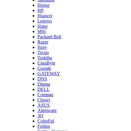
Honor
HP
Huawei
Lenovo
Haier
MSI
Packard Bell
Razer
Sony
Tecno
Toshiba
GigaByte
Google
GATEWAY
DNS
Digma
DELL
Compaq
Chuwi
ASUS
Alienware
3Q
ColorFul
Fujitsu