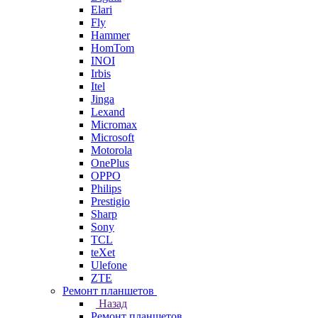
Elari
Fly
Hammer
HomTom
INOI
Irbis
Itel
Jinga
Lexand
Micromax
Microsoft
Motorola
OnePlus
OPPO
Philips
Prestigio
Sharp
Sony
TCL
teXet
Ulefone
ZTE
Ремонт планшетов
Назад
Ремонт планшетов