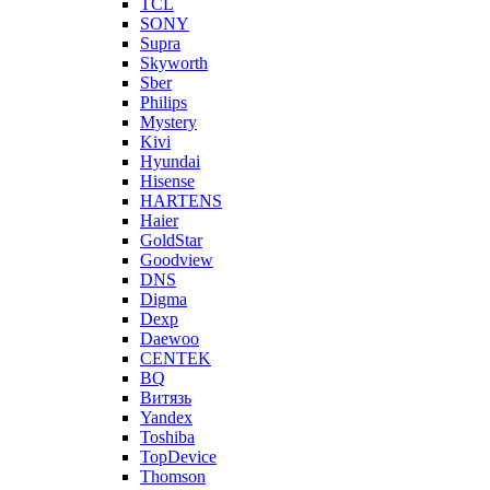
TCL
SONY
Supra
Skyworth
Sber
Philips
Mystery
Kivi
Hyundai
Hisense
HARTENS
Haier
GoldStar
Goodview
DNS
Digma
Dexp
Daewoo
CENTEK
BQ
Витязь
Yandex
Toshiba
TopDevice
Thomson