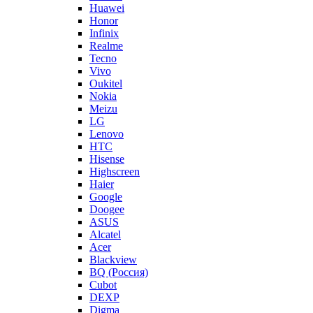
Huawei
Honor
Infinix
Realme
Tecno
Vivo
Oukitel
Nokia
Meizu
LG
Lenovo
HTC
Hisense
Highscreen
Haier
Google
Doogee
ASUS
Alcatel
Acer
Blackview
BQ (Россия)
Cubot
DEXP
Digma